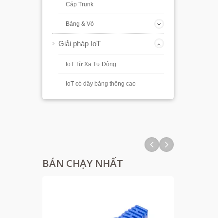
Cáp Trunk
Bảng & Vỏ
Giải pháp IoT
IoT Từ Xa Tự Động
IoT có dây băng thông cao
BÁN CHẠY NHẤT