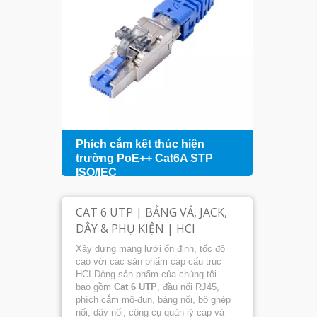
hỗ
Phích cắm kết thúc hiện
Bảng 
+
trường PoE++ Cat6A STP
cổng 
ISO/IEC
hợp
CAT 6 UTP | BẢNG VÁ, JACK,
DÂY & PHỤ KIỆN | HCI
Xây dựng mạng lưới ổn định, tốc độ
cao với các sản phẩm cáp cấu trúc
HCI.Dòng sản phẩm của chúng tôi—
bao gồm
Cat 6 UTP
, đầu nối RJ45,
phích cắm mô-đun, bảng nối, bộ ghép
nối, dây nối, công cụ quản lý cáp và