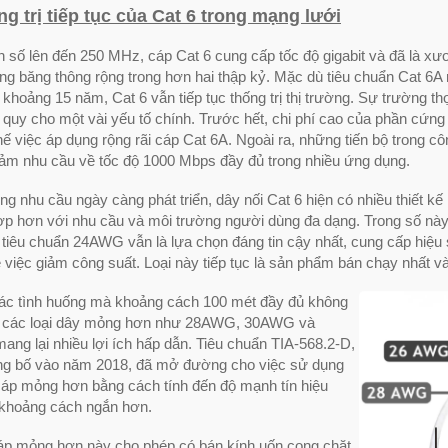
g trị tiếp tục của Cat 6 trong mạng lưới
n số lên đến 250 MHz, cáp Cat 6 cung cấp tốc độ gigabit và đã là x
ng băng thông rộng trong hơn hai thập kỷ. Mặc dù tiêu chuẩn Cat 6A 
khoảng 15 năm, Cat 6 vẫn tiếp tục thống trị thị trường. Sự trường th
 quy cho một vài yếu tố chính. Trước hết, chi phí cao của phần cứ
ế việc áp dụng rộng rãi cáp Cat 6A. Ngoài ra, những tiến bộ trong c
iảm nhu cầu về tốc độ 1000 Mbps đầy đủ trong nhiều ứng dụng.
g nhu cầu ngày càng phát triển, dây nối Cat 6 hiện có nhiều thiết k
ợp hơn với nhu cầu và môi trường người dùng đa dạng. Trong số này
 tiêu chuẩn 24AWG vẫn là lựa chọn đáng tin cậy nhất, cung cấp hiệ
ề việc giảm công suất. Loại này tiếp tục là sản phẩm bán chạy nhất v
các tình huống mà khoảng cách 100 mét đầy đủ không
t, các loại dây mỏng hơn như 28AWG, 30AWG và
ng lại nhiều lợi ích hấp dẫn. Tiêu chuẩn TIA-568.2-D,
g bố vào năm 2018, đã mở đường cho việc sử dụng
 cáp mỏng hơn bằng cách tính đến độ mạnh tín hiệu
 khoảng cách ngắn hơn.
p mỏng hơn này cho phép có bán kính uốn cong chặt