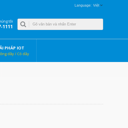
Việt
húng tôi
7-1111
ẢI PHÁP IOT
ông dây / Có dây