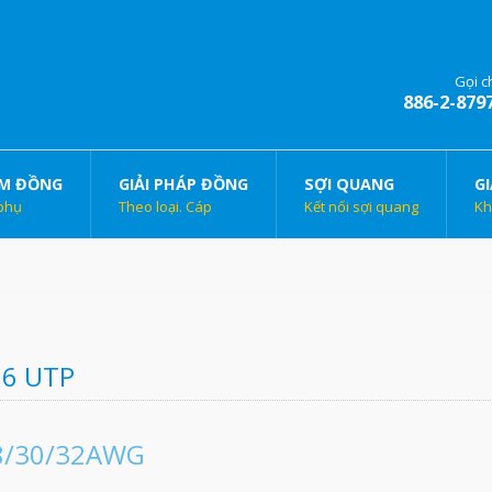
Gọi c
886-2-879
M ĐỒNG
GIẢI PHÁP ĐỒNG
SỢI QUANG
GI
phụ
Theo loại. Cáp
Kết nối sợi quang
Kh
 6 UTP
8/30/32AWG