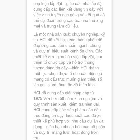
phụ kiện lắp đặt—giúp các nhà lắp đặt
cung cấp các liên kết đáng tin cậy với
việc định tuyến gọn gàng và kết quả có
thể dự đoán trong các tòa nhà thương
mại và trung tâm dữ liệu.
Là một nhà sản xuất chuyên nghiệp, kỹ
sư HCI đã kết hợp các thành phần để
đáp ứng các tiêu chuẩn ngành chung
và duy trì hiệu suất kênh ổn định. Các
thiết kế đơn giản hóa việc lắp đặt, cải
thiện tổ chức cáp và hỗ trợ thông
lượng đáng tin cậy—biến HCI thành
một lựa chọn thực tế cho các đội ngũ
mạng có cấu trúc muốn giảm thiểu số
lần gọi lại và tăng tốc độ triển khai.
HCI
đã cung cấp giải pháp cáp từ
1975
.Với hơn
50
năm kinh nghiệm và
quy trình sản xuất, kiểm tra hiện đại,
HCI
cung cấp các sản phẩm cáp cấu
trúc đáng tin cậy, hiệu suất cao được
thiết kế phù hợp với nhu cầu dự án đa
dạng—giúp bạn chuẩn hóa các bộ phận
và duy trì mạng lưới hoạt động trơn
tru.