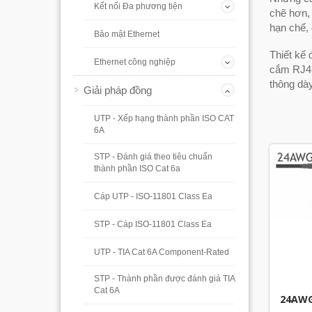
Kết nối Đa phương tiện
chẽ hơn,
hạn chế,
Bảo mật Ethernet
Thiết kế
Ethernet công nghiệp
cắm RJ45
thông dà
Giải pháp đồng
UTP - Xếp hạng thành phần ISO CAT
6A
STP - Đánh giá theo tiêu chuẩn
thành phần ISO Cat 6a
Cáp UTP - ISO-11801 Class Ea
STP - Cáp ISO-11801 Class Ea
UTP - TIA Cat 6A Component-Rated
STP - Thành phần được đánh giá TIA
Cat 6A
24AW