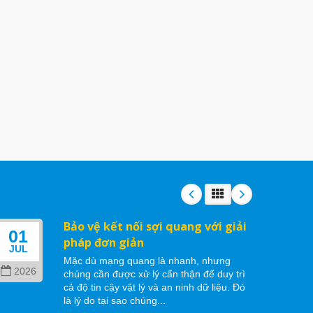
Bảo vệ kết nối sợi quang với giải
01
06
pháp đơn giản
JUL
MAY
Mặc dù mạng quang là nhanh, nhưng
2026
202
chúng cần được xử lý cẩn thận để duy trì
cả độ tin cậy vật lý và an ninh dữ liệu. Đó
là lý do tại sao chúng...