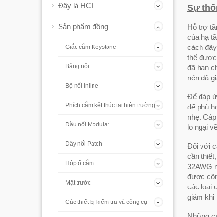
Đây là HCI
Sự thốn
Sản phẩm đồng
Hỗ trợ tầ
của hạ tầ
cách đây 
Giắc cắm Keystone
thể được
Bảng nối
đã hạn ch
nén đã g
Bộ nối Inline
Để đáp ứn
Phích cắm kết thúc tại hiện trường
để phù h
nhẹ. Cáp
Đầu nối Modular
lo ngại v
Dây nối Patch
Đối với 
cần thiế
Hộp ổ cắm
32AWG ma
được côn
Mặt trước
các loại
giảm khi
Các thiết bị kiểm tra và công cụ
Những cá