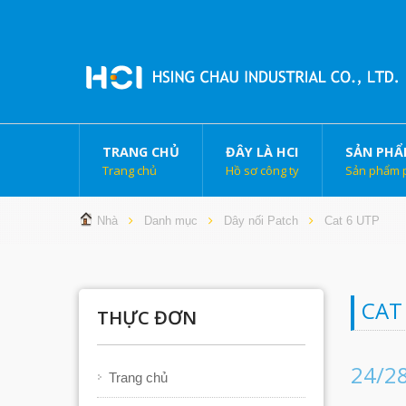
TRANG CHỦ
ĐÂY LÀ HCI
SẢN PHẨ
Trang chủ
Hồ sơ công ty
Sản phẩm 
Nhà
Danh mục
Dây nối Patch
Cat 6 UTP
CAT
THỰC ĐƠN
24/2
Trang chủ