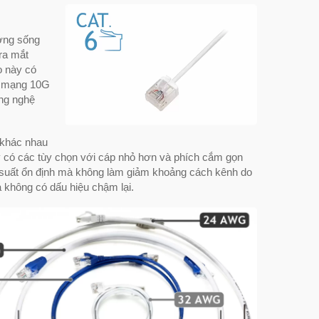
ương sống
ra mắt
ọ này có
ng mạng 10G
ông nghệ
ế khác nhau
 có các tùy chọn với cáp nhỏ hơn và phích cắm gọn
u suất ổn định mà không làm giảm khoảng cách kênh do
à không có dấu hiệu chậm lại.