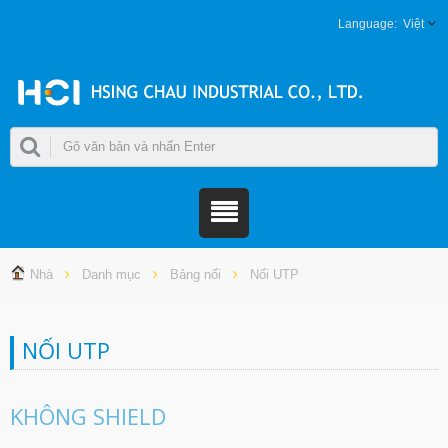
Việt
Nhà
Danh mục
Bảng nối
Nối UTP
NỐI UTP
KHÔNG SHIELD