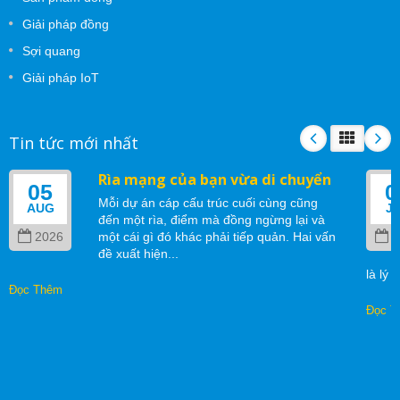
Giải pháp đồng
Sợi quang
Giải pháp IoT
Tin tức mới nhất
Rìa mạng của bạn vừa di chuyển
05
0
Mỗi dự án cáp cấu trúc cuối cùng cũng
AUG
J
đến một rìa, điểm mà đồng ngừng lại và
2026
một cái gì đó khác phải tiếp quản. Hai vấn
2
đề xuất hiện...
là lý 
Đọc Thêm
Đọc T