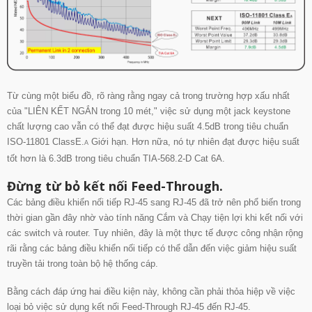
Từ cùng một biểu đồ, rõ ràng rằng ngay cả trong trường hợp xấu nhất
của "LIÊN KẾT NGẮN trong 10 mét," việc sử dụng một jack keystone
chất lượng cao vẫn có thể đạt được hiệu suất 4.5dB trong tiêu chuẩn
ISO-11801 ClassE.
Giới hạn. Hơn nữa, nó tự nhiên đạt được hiệu suất
A
tốt hơn là 6.3dB trong tiêu chuẩn TIA-568.2-D Cat 6A.
Đừng từ bỏ kết nối Feed-Through.
Các bảng điều khiển nối tiếp RJ-45 sang RJ-45 đã trở nên phổ biến trong
thời gian gần đây nhờ vào tính năng Cắm và Chạy tiện lợi khi kết nối với
các switch và router. Tuy nhiên, đây là một thực tế được công nhận rộng
rãi rằng các bảng điều khiển nối tiếp có thể dẫn đến việc giảm hiệu suất
truyền tải trong toàn bộ hệ thống cáp.
Bằng cách đáp ứng hai điều kiện này,
không cần phải thỏa hiệp về việc
loại bỏ việc sử dụng kết nối Feed-Through RJ-45 đến RJ-45.