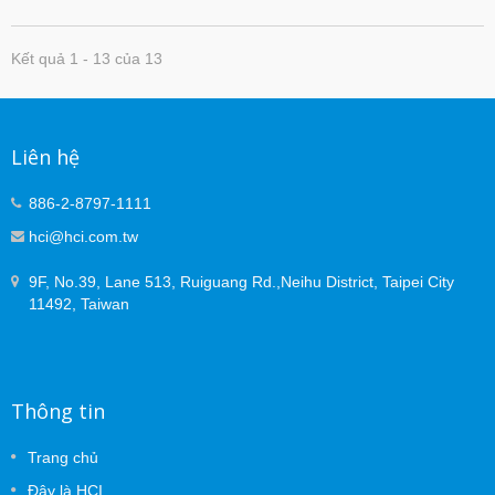
Kết quả 1 - 13 của 13
Liên hệ
886-2-8797-1111
hci@hci.com.tw
9F, No.39, Lane 513, Ruiguang Rd.,Neihu District, Taipei City
11492, Taiwan
Thông tin
Trang chủ
Đây là HCI