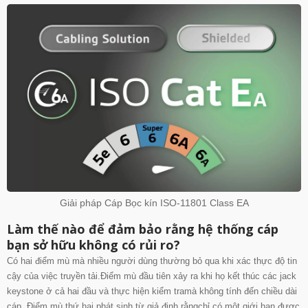
Giải pháp Cáp Bọc kín ISO-11801 Class EA
Làm thế nào để đảm bảo rằng hệ thống cáp
bạn sở hữu không có rủi ro?
Có hai điểm mù mà nhiều người dùng thường bỏ qua khi xác thực độ tin
cậy của việc truyền tải.
Điểm mù đầu tiên xảy ra khi họ kết thúc các jack
keystone ở cả hai đầu và thực hiện kiểm tra
mà không tính đến chiều dài
cáp
. Điểm mù thứ hai phát sinh từ giả định rằng
chỉ có một giới hạn được