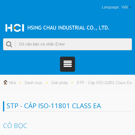
Việt
Nhà
Danh mục
Giải pháp
STP - Cáp ISO-11801 Class Ea
STP - CÁP ISO-11801 CLASS EA
CÓ BỌC