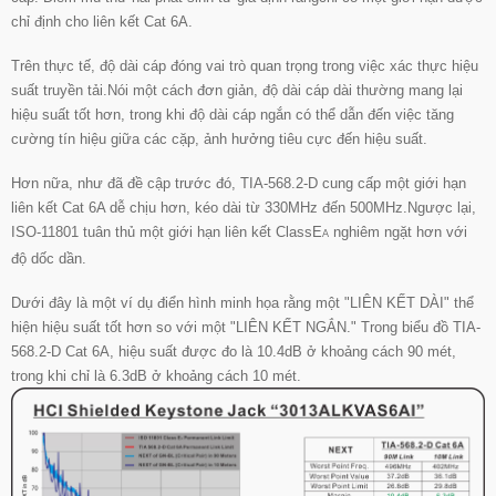
chỉ định cho liên kết Cat 6A.
Trên thực tế, độ dài cáp đóng vai trò quan trọng trong việc xác thực hiệu
suất truyền tải.
Nói một cách đơn giản, độ dài cáp dài thường mang lại
hiệu suất tốt hơn, trong khi độ dài cáp ngắn có thể dẫn đến việc tăng
cường tín hiệu giữa các cặp, ảnh hưởng tiêu cực đến hiệu suất.
Hơn nữa, như đã đề cập trước đó,
TIA-568.2-D cung cấp một giới hạn
liên kết Cat 6A dễ chịu hơn, kéo dài từ 330MHz đến 500MHz.Ngược lại,
ISO-11801 tuân thủ một giới hạn liên kết ClassE
nghiêm ngặt hơn với
A
độ dốc dần.
Dưới đây là một ví dụ điển hình minh họa rằng một "LIÊN KẾT DÀI" thể
hiện hiệu suất tốt hơn so với một "LIÊN KẾT NGẮN." Trong biểu đồ TIA-
568.2-D Cat 6A, hiệu suất được đo là 10.4dB ở khoảng cách 90 mét,
trong khi chỉ là 6.3dB ở khoảng cách 10 mét.