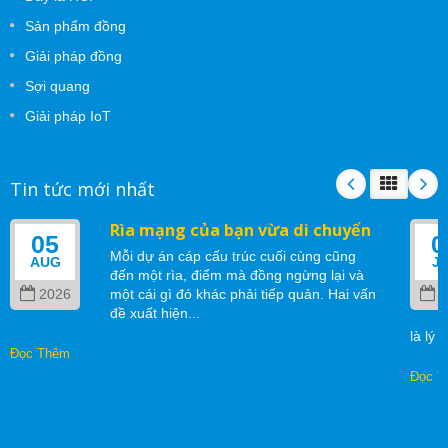
Sản phẩm đồng
Giải pháp đồng
Sợi quang
Giải pháp IoT
Tin tức mới nhất
Rìa mạng của bạn vừa di chuyển
05
0
Mỗi dự án cáp cấu trúc cuối cùng cũng
AUG
J
đến một rìa, điểm mà đồng ngừng lại và
2026
một cái gì đó khác phải tiếp quản. Hai vấn
2
đề xuất hiện...
là lý 
Đọc Thêm
Đọc T