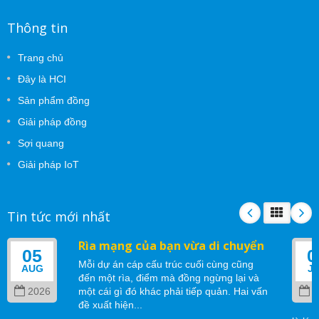
Thông tin
Trang chủ
Đây là HCI
Sản phẩm đồng
Giải pháp đồng
Sợi quang
Giải pháp IoT
Tin tức mới nhất
Rìa mạng của bạn vừa di chuyển
05
0
Mỗi dự án cáp cấu trúc cuối cùng cũng
AUG
J
đến một rìa, điểm mà đồng ngừng lại và
2026
một cái gì đó khác phải tiếp quản. Hai vấn
2
đề xuất hiện...