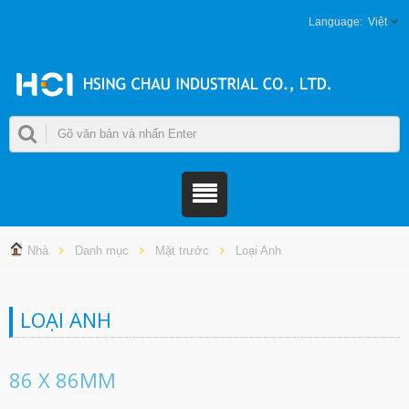
Việt
Nhà
Danh mục
Mặt trước
Loại Anh
LOẠI ANH
86 X 86MM