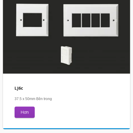
LJ6c
37.5 x 50mm Bên trong
Hơn