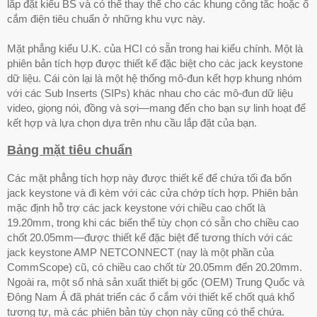
lắp đặt kiểu BS và có thể thay thế cho các khung công tắc hoặc ổ
cắm điện tiêu chuẩn ở những khu vực này.
Mặt phẳng kiểu U.K. của HCI có sẵn trong hai kiểu chính. Một là
phiên bản tích hợp được thiết kế đặc biệt cho các jack keystone
dữ liệu. Cái còn lại là một hệ thống mô-đun kết hợp khung nhóm
với các Sub Inserts (SIPs) khác nhau cho các mô-đun dữ liệu
video, giọng nói, đồng và sợi—mang đến cho bạn sự linh hoạt để
kết hợp và lựa chọn dựa trên nhu cầu lắp đặt của bạn.
Bảng mặt tiêu chuẩn
Các mặt phẳng tích hợp này được thiết kế để chứa tối đa bốn
jack keystone và đi kèm với các cửa chớp tích hợp. Phiên bản
mặc định hỗ trợ các jack keystone với chiều cao chốt là
19.20mm, trong khi các biến thể tùy chọn có sẵn cho chiều cao
chốt 20.05mm—được thiết kế đặc biệt để tương thích với các
jack keystone AMP NETCONNECT (nay là một phần của
CommScope) cũ, có chiều cao chốt từ 20.05mm đến 20.20mm.
Ngoài ra, một số nhà sản xuất thiết bị gốc (OEM) Trung Quốc và
Đông Nam Á đã phát triển các ổ cắm với thiết kế chốt quá khổ
tương tự, mà các phiên bản tùy chọn này cũng có thể chứa.