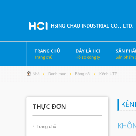
TRANG CHỦ
ĐÂY LÀ HCI
SẢN PHẨ
Trang chủ
Hồ sơ công ty
Sản phẩm 
Nhà
Danh mục
Bảng nối
Kênh UTP
KÊN
THỰC ĐƠN
KHÔN
Trang chủ