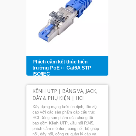
hỗ
Phích cắm kết thúc hiện
Bảng 
+
trường PoE++ Cat6A STP
cổng 
ISO/IEC
hợp
KÊNH UTP | BẢNG VÁ, JACK,
DÂY & PHỤ KIỆN | HCI
Xây dựng mạng lưới ổn định, tốc độ
cao với các sản phẩm cáp cấu trúc
HCI.Dòng sản phẩm của chúng tôi—
bao gồm
Kênh UTP
, đầu nối RJ45,
phích cắm mô-đun, bảng nối, bộ ghép
nối, dây nối, công cụ quản lý cáp và