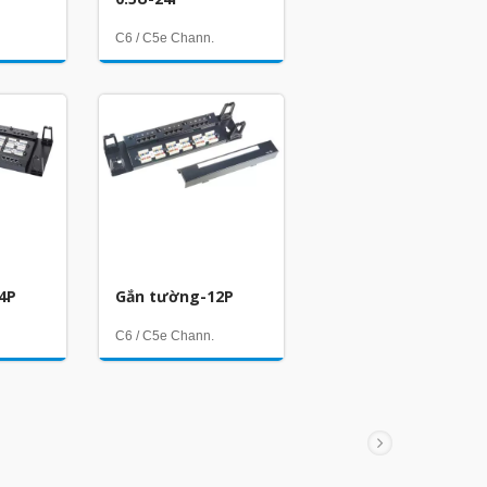
C6 / C5e Chann.
4P
Gắn tường-12P
C6 / C5e Chann.