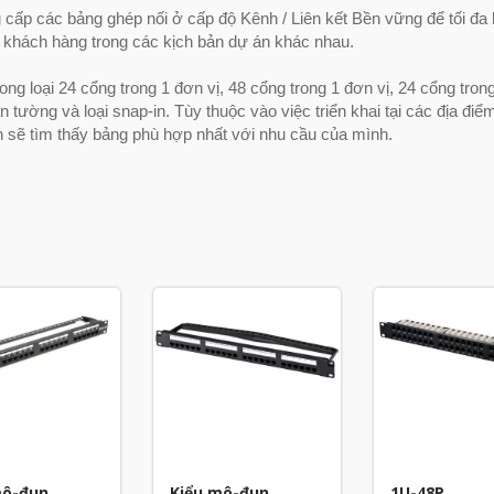
 cấp các bảng ghép nối ở cấp độ Kênh / Liên kết Bền vững để tối đa
 khách hàng trong các kịch bản dự án khác nhau.
ong loại 24 cổng trong 1 đơn vị, 48 cổng trong 1 đơn vị, 24 cổng tron
gắn tường và loại snap-in. Tùy thuộc vào việc triển khai tại các địa đi
n sẽ tìm thấy bảng phù hợp nhất với nhu cầu của mình.
mô-đun
Kiểu mô-đun
1U-48P