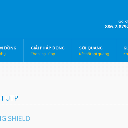
Gọi c
886-2-879
M ĐỒNG
GIẢI PHÁP ĐỒNG
SỢI QUANG
GI
phụ
Theo loại. Cáp
Kết nối sợi quang
Kh
H UTP
G SHIELD