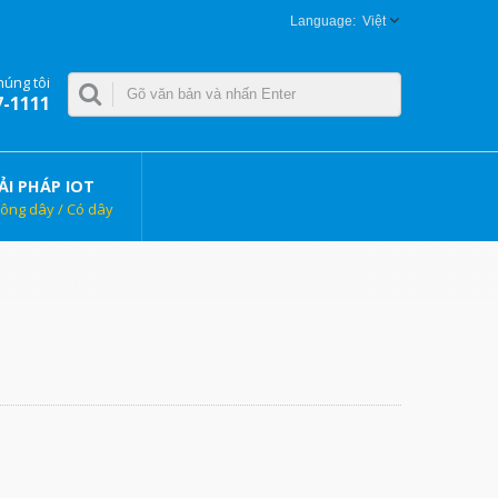
Việt
húng tôi
7-1111
ẢI PHÁP IOT
ông dây / Có dây