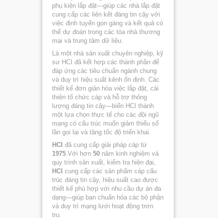
phụ kiện lắp đặt—giúp các nhà lắp đặt
cung cấp các liên kết đáng tin cậy với
việc định tuyến gọn gàng và kết quả có
thể dự đoán trong các tòa nhà thương
mại và trung tâm dữ liệu.
Là một nhà sản xuất chuyên nghiệp, kỹ
sư HCI đã kết hợp các thành phần để
đáp ứng các tiêu chuẩn ngành chung
và duy trì hiệu suất kênh ổn định. Các
thiết kế đơn giản hóa việc lắp đặt, cải
thiện tổ chức cáp và hỗ trợ thông
lượng đáng tin cậy—biến HCI thành
một lựa chọn thực tế cho các đội ngũ
mạng có cấu trúc muốn giảm thiểu số
lần gọi lại và tăng tốc độ triển khai.
HCI
đã cung cấp giải pháp cáp từ
1975
.Với hơn
50
năm kinh nghiệm và
quy trình sản xuất, kiểm tra hiện đại,
HCI
cung cấp các sản phẩm cáp cấu
trúc đáng tin cậy, hiệu suất cao được
thiết kế phù hợp với nhu cầu dự án đa
dạng—giúp bạn chuẩn hóa các bộ phận
và duy trì mạng lưới hoạt động trơn
tru.