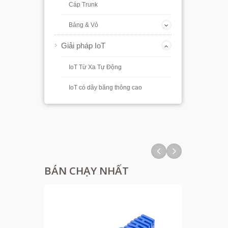
Cáp Trunk
Bảng & Vỏ
Giải pháp IoT
IoT Từ Xa Tự Động
IoT có dây băng thông cao
BÁN CHẠY NHẤT