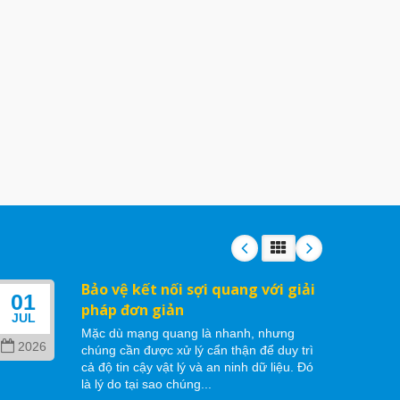
Bảo vệ kết nối sợi quang với giải
01
06
pháp đơn giản
JUL
MAY
Mặc dù mạng quang là nhanh, nhưng
2026
202
chúng cần được xử lý cẩn thận để duy trì
cả độ tin cậy vật lý và an ninh dữ liệu. Đó
là lý do tại sao chúng...