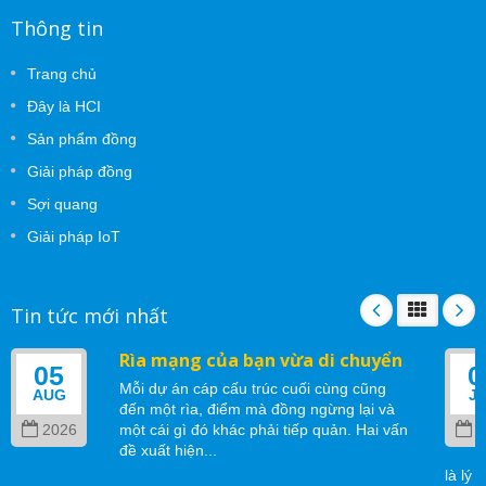
Thông tin
Trang chủ
Đây là HCI
Sản phẩm đồng
Giải pháp đồng
Sợi quang
Giải pháp IoT
Tin tức mới nhất
Rìa mạng của bạn vừa di chuyển
05
0
Mỗi dự án cáp cấu trúc cuối cùng cũng
AUG
J
đến một rìa, điểm mà đồng ngừng lại và
2026
một cái gì đó khác phải tiếp quản. Hai vấn
2
đề xuất hiện...
là lý 