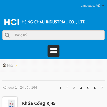
Việt
Nhà
Kết quả 1 - 24 của 164
1
2
3
4
5
6
7
Khóa Cổng RJ45.