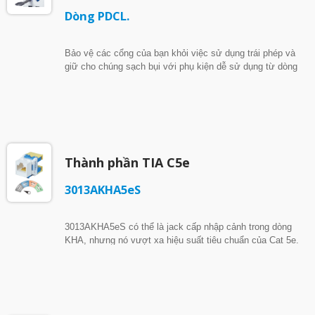
Dòng PDCL.
Bảo vệ các cổng của bạn khỏi việc sử dụng trái phép và
giữ cho chúng sạch bụi với phụ kiện dễ sử dụng từ dòng
PDCL: Khóa Bảo mật cho các cổng RJ45.
Thành phần TIA C5e
3013AKHA5eS
3013AKHA5eS có thể là jack cấp nhập cảnh trong dòng
KHA, nhưng nó vượt xa hiệu suất tiêu chuẩn của Cat 5e.
Được chứng nhận độc lập bởi ETL cho phần cứng kết nối
Cat 5e theo tiêu chuẩn TIA-568.2-D, nó mở rộng hiệu suất
tần số để hỗ trợ mạng đa gigabit 2.5GBASE-T đáng tin
cậy. ► Tốc độ 2.5Gbps tiết kiệm chi phí: Nâng cấp băng
thông mạng của bạn mà không cần tháo dỡ hoặc thay thế