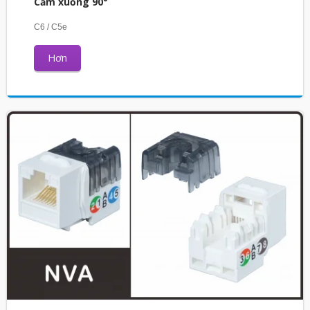
Cắm xuống 90°
C6 / C5e
Hơn