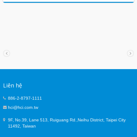
Liên hệ
886-2-8797-1111
hci@hci.com.tw
9F, No.39, Lane 513, Ruiguang Rd.,Neihu District, Taipei City
11492, Taiwan