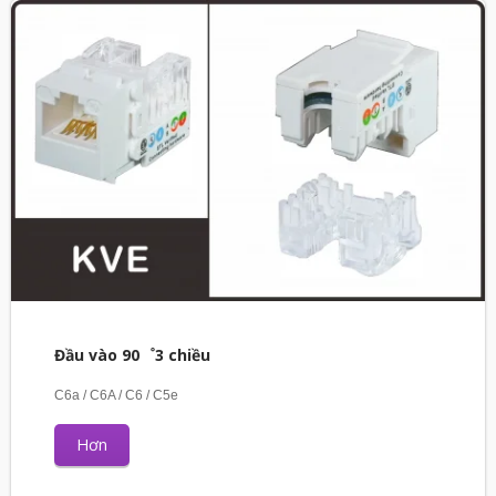
Đầu vào 90゜3 chiều
C6a / C6A / C6 / C5e
Hơn