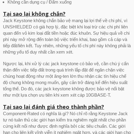
Không cần dụng cụ / Đấm xuống
Tại sao lại không chắn?
Jack Keystone không chắn bảo vệ mang lại lợi thế về chi phí, vì
UNSHIELDED có giá hợp lý, đặc biệt khi loại trừ các chi phí liên
quan đến vỏ kim loại đắt tiền hoặc đúc khuôn. Sự hiệu quả về chi
phí này mở rộng đến toàn bộ việc triển khai, bao gồm cả cáp và
tiếp đất/liên kết. Tuy nhiên, những yếu tố chi phí này không phải là
những yếu tố duy nhất cần xem xét.
Ngược lại, khi xử lý các jack keystone có bảo vệ, cần chú ý cẩn
thận đến việc tiếp đất trong quá trình lắp đặt để ngăn chặn việc
chúng hoạt động như một ăng-ten lớn thu nhận các tín hiệu chế
độ chung không mong muốn, gây cản trở đáng kể đến hiệu suất
tổng thể. Do đó, các jack keystone không được bảo vệ nổi bật
như một lựa chọn ưu tiên khi xem xét cáp 10GBASE-T.
Tại sao lại đánh giá theo thành phần?
Component-Rated có nghĩa là gì? Nó chỉ rõ rằng Keystone Jack
tự nó tuân thủ các giới hạn kiểm tra nghiêm ngặt nhất cho phần
cứng kết nối như được định nghĩa bởi các tiêu chuẩn. Các giới
hạn cho liên kết vĩnh viễn ít nghiêm ngặt hơn, và các giới hạn cho