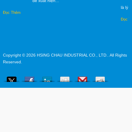
đề xuất hiện...
là lý 
Đọc Thêm
Đọc T
Copyright © 2026
HSING CHAU INDUSTRIAL CO., LTD.
. All Rights
Reserved.