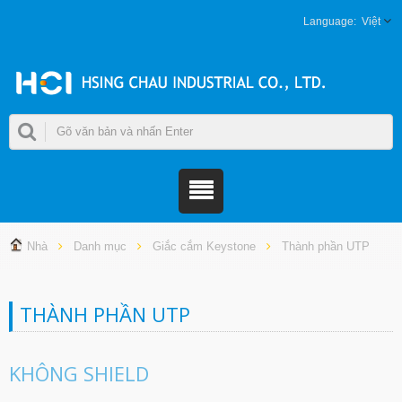
Việt
Nhà
Danh mục
Giắc cắm Keystone
Thành phần UTP
THÀNH PHẦN UTP
KHÔNG SHIELD