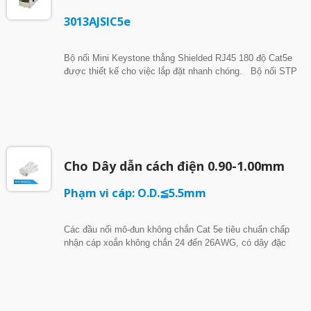
3013AJSIC5e
Bộ nối Mini Keystone thẳng Shielded RJ45 180 độ Cat5e
được thiết kế cho việc lắp đặt nhanh chóng. Bộ nối STP
Series JSIC dễ dàng gắn vào các ổ cắm và bảng nối. Khi
yêu cầu thay đổi, chỉ cần ngắt kết nối dây nối và tháo bộ
nối keystone không cần thiết. Sau đó, gắn bộ mới và kết
nối lại dây nối. Sản xuất tại Đài Loan, Tuân thủ TAA của
Hoa Kỳ
Cho Dây dẫn cách điện 0.90-1.00mm
Phạm vi cáp: O.D.≦5.5mm
Các đầu nối mô-đun không chắn Cat 5e tiêu chuẩn chấp
nhận cáp xoắn không chắn 24 đến 26AWG, có dây đặc
hoặc dây bện với khả năng chứa dây dẫn cách điện từ
0.90mm đến 1.0mm và đường kính ngoài của cáp nhỏ
hơn 5.5mm. - Được liệt kê UL, tuân thủ TIA-1096 và IEC
60603-7 - Vỏ phích cắm được đánh giá PC UL94V-2, lưỡi
tiếp xúc mạ vàng 50u” - Hỗ trợ ứng dụng loại PoE 4