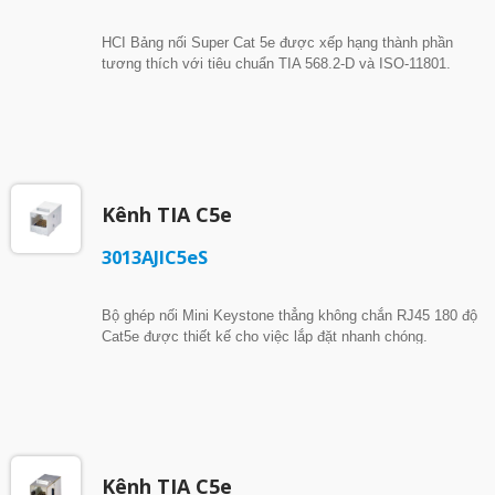
HCI Bảng nối Super Cat 5e được xếp hạng thành phần
tương thích với tiêu chuẩn TIA 568.2-D và ISO-11801.
Hơn nữa, chúng có khả năng vượt qua tần số mở rộng để
hỗ trợ 2.5G BASE-T. Nó có tính năng kỹ thuật bù độ tự
cảm để giảm trường viền và cải thiện NEXT, FEXT và tổn
thất hồi tiếp. Kỹ thuật này đã được cấp bằng sáng chế US
9325117 B1. Nắp dây có thiết kế EZ-Release. Bạn có thể
dễ dàng tháo nắp dây bằng cách nhấn vào chốt ở mỗi bên
Kênh TIA C5e
khi cần tái kết nối dây. Sản xuất tại Đài Loan Phần cứng
kết nối Cat 5e được chứng nhận ETL & Kiểm tra hàng quý
3013AJIC5eS
Tuân thủ 4PPoE Bằng sáng chế US 9325117 B1
Bộ ghép nối Mini Keystone thẳng không chắn RJ45 180 độ
Cat5e được thiết kế cho việc lắp đặt nhanh chóng.
Kênh TIA C5e