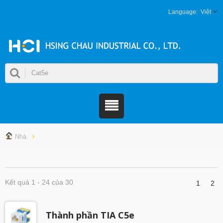
Việt
Nhà
Kết quả 1 - 24 của 30
1
2
Thành phần TIA C5e