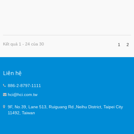
1096 và IEC 60603-7 - Vỏ phích cắm được đánh giá PC
UL94V-2, lưỡi tiếp xúc mạ vàng 50u” - Hỗ trợ ứng dụng
loại PoE 4 (PoE++)
Kết quả 1 - 24 của 30
1
2
Liên hệ
886-2-8797-1111
hci@hci.com.tw
9F, No.39, Lane 513, Ruiguang Rd.,Neihu District, Taipei City
11492, Taiwan