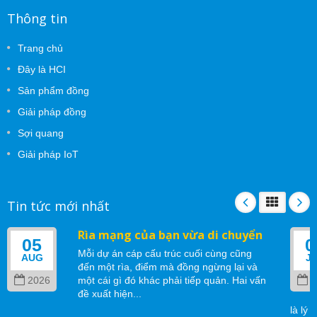
Thông tin
Trang chủ
Đây là HCI
Sản phẩm đồng
Giải pháp đồng
Sợi quang
Giải pháp IoT
Tin tức mới nhất
Rìa mạng của bạn vừa di chuyển
05
0
Mỗi dự án cáp cấu trúc cuối cùng cũng
AUG
J
đến một rìa, điểm mà đồng ngừng lại và
2026
một cái gì đó khác phải tiếp quản. Hai vấn
2
đề xuất hiện...
là lý 