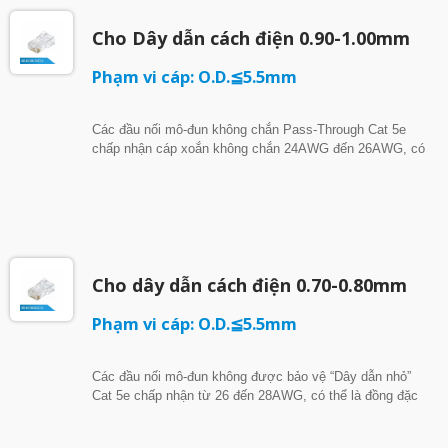
(PoE++)
Cho Dây dẫn cách điện 0.90-1.00mm
Phạm vi cáp: O.D.≦5.5mm
Các đầu nối mô-đun không chắn Pass-Through Cat 5e
chấp nhận cáp xoắn không chắn 24AWG đến 26AWG, có
dây đặc hoặc dây bện với khả năng chứa dây dẫn cách
điện từ 0.90mm đến 1.0mm và đường kính ngoài của cáp
nhỏ hơn 5.5mm. Phích cắm “Đi qua” mang lại sự tiện lợi
cho bạn khi luồn dây qua tường đầu và cắt chúng sau. Nó
hoạt động với Công cụ Bấm 007A8401 Series. Kết thúc và
cắt dây cùng một lúc. - Được liệt kê UL, tuân thủ TIA-
Cho dây dẫn cách điện 0.70-0.80mm
1096 và IEC 60603-7 - Vỏ phích cắm được đánh giá PC
UL94V-2, lưỡi tiếp xúc mạ vàng 50u” - Hỗ trợ ứng dụng
Phạm vi cáp: O.D.≦5.5mm
loại PoE 4 (PoE++) - Phải hoạt động với Công cụ Bấm
007A8401 Series
Các đầu nối mô-đun không được bảo vệ “Dây dẫn nhỏ”
Cat 5e chấp nhận từ 26 đến 28AWG, có thể là đồng đặc
hoặc đồng bện với đường kính dây dẫn cách điện từ
0.70mm đến 0.80mm. - Được liệt kê UL, tuân thủ TIA-