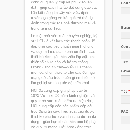
công cụ quản lý cáp và phụ kiện lắp
đặt—giúp các nhà lắp đặt cung cấp các
liên kết đáng tin cậy với việc định
tuyến gọn gàng và kết quả có thể dự
đoán trong các tòa nhà thương mại và
trung tâm dữ liệu.
Là một nhà sản xuất chuyên nghiệp, kỹ
sư HCI đã kết hợp các thành phần để
đáp ứng các tiêu chuẩn ngành chung
và duy trì hiệu suất kênh ổn định. Các
thiết kế đơn giản hóa việc lắp đặt, cải
thiện tổ chức cáp và hỗ trợ thông
lượng đáng tin cậy—biến HCI thành
một lựa chọn thực tế cho các đội ngũ
mạng có cấu trúc muốn giảm thiểu số
lần gọi lại và tăng tốc độ triển khai.
HCI
đã cung cấp giải pháp cáp từ
1975
.Với hơn
50
năm kinh nghiệm và
quy trình sản xuất, kiểm tra hiện đại,
HCI
cung cấp các sản phẩm cáp cấu
trúc đáng tin cậy, hiệu suất cao được
thiết kế phù hợp với nhu cầu dự án đa
dạng—giúp bạn chuẩn hóa các bộ phận
và duy trì mạng lưới hoạt động trơn