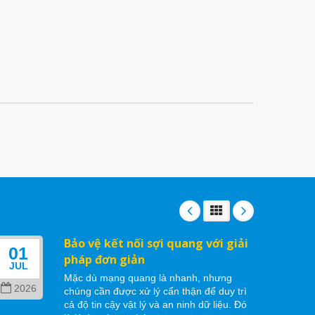
Bảo vệ kết nối sợi quang với giải
01
06
pháp đơn giản
JUL
MAY
Mặc dù mạng quang là nhanh, nhưng
2026
202
chúng cần được xử lý cẩn thận để duy trì
cả độ tin cậy vật lý và an ninh dữ liệu. Đó