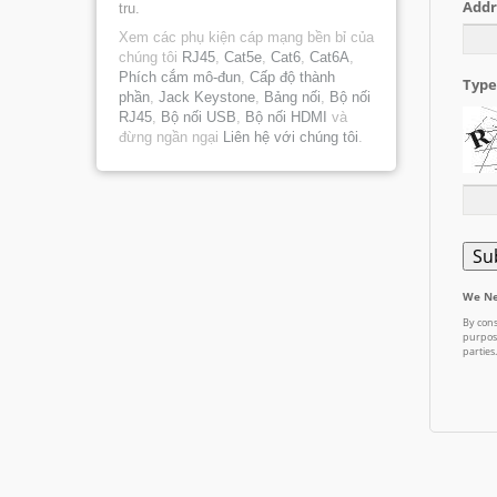
tru.
Xem các phụ kiện cáp mạng bền bỉ của
chúng tôi
RJ45
,
Cat5e
,
Cat6
,
Cat6A
,
Phích cắm mô-đun
,
Cấp độ thành
phần
,
Jack Keystone
,
Bảng nối
,
Bộ nối
RJ45
,
Bộ nối USB
,
Bộ nối HDMI
và
đừng ngần ngại
Liên hệ với chúng tôi
.