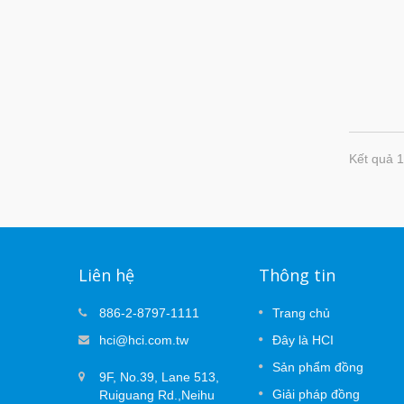
Kết quả 1
Liên hệ
Thông tin
 hiệu
Cáp Khu Vực MUTOA: 3 Quyết
886-2-8797-1111
Trang chủ
09
Định Lập Kế Hoạch Ngăn Ngừa
hci@hci.com.tw
Đây là HCI
APR
Thất Bại Chứng Nhận
ng đáng
Sản phẩm đồng
2026
chức, có
9F, No.39, Lane 513,
Các bố trí văn phòng mở được thiết kế đ
ể bền
Giải pháp đồng
Ruiguang Rd.,Neihu
thay đổi. Bàn làm việc di chuyển, các