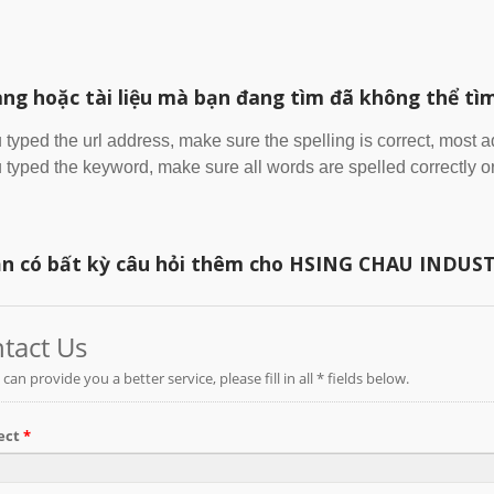
ang hoặc tài liệu mà bạn đang tìm đã không thể tì
u typed the url address, make sure the spelling is correct, most 
u typed the keyword, make sure all words are spelled correctly or
n có bất kỳ câu hỏi thêm cho HSING CHAU INDUSTRI