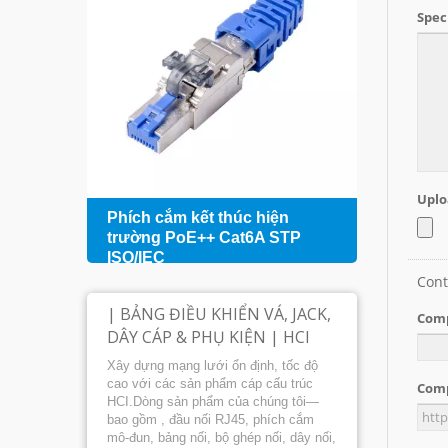
hỗ
Phích cắm kết thúc hiện
Bảng 
+
trường PoE++ Cat6A STP
cổng 
ISO/IEC
hợp
| BẢNG ĐIỀU KHIỂN VÁ, JACK,
DÂY CÁP & PHỤ KIỆN | HCI
Xây dựng mạng lưới ổn định, tốc độ
cao với các sản phẩm cáp cấu trúc
HCI.Dòng sản phẩm của chúng tôi—
bao gồm , đầu nối RJ45, phích cắm
mô-đun, bảng nối, bộ ghép nối, dây nối,