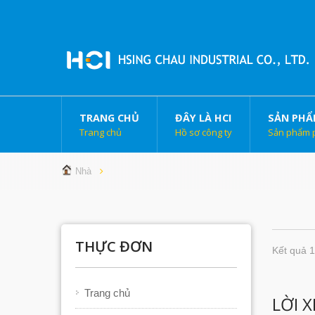
TRANG CHỦ
ĐÂY LÀ HCI
SẢN PHẨ
Trang chủ
Hồ sơ công ty
Sản phẩm 
Nhà
THỰC ĐƠN
Kết quả 1
Trang chủ
LỜI X