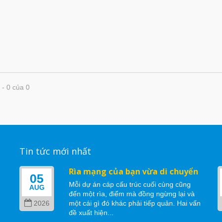
 - 0 của 0
Tin tức mới nhất
Rìa mạng của bạn vừa di chuyển
05
Mỗi dự án cáp cấu trúc cuối cùng cũng
AUG
đến một rìa, điểm mà đồng ngừng lại và
2026
một cái gì đó khác phải tiếp quản. Hai vấn
ể
đề xuất hiện...