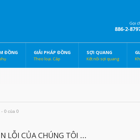
Gọi c
886-2-879
M ĐỒNG
GIẢI PHÁP ĐỒNG
SỢI QUANG
GI
phụ
Theo loại. Cáp
Kết nối sợi quang
Kh
 - 0 của 0
IN LỖI CỦA CHÚNG TÔI ...