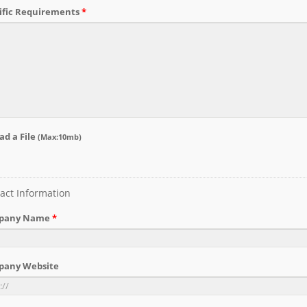
điều khiển nối 1U 48
Phích cắm Kết thúc Tại 
UTP với quản lý dây tích
ISO/IEC Cat6A UTP PoE