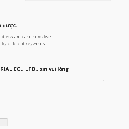
m được.
address are case sensitive.
 try different keywords.
AL CO., LTD., xin vui lòng