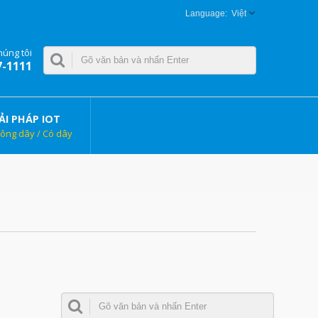
Việt
húng tôi
7-1111
ẢI PHÁP IOT
ông dây / Có dây