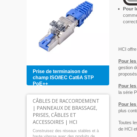
Pour l
comme 
correc
HCI offre
Pour les 
gestion 
on de
Prise de terminaison de
Pann
proposés
P
champ ISO/IEC Cat6A STP
ports
PoE++
câble
Pour les
la série 
CÂBLES DE RACCORDEMENT
Pour les
| PANNEAUX DE BRASSAGE,
plus cont
PRISES, CÂBLES ET
ACCESSOIRES | HCI
Toutes l
de HCI et 
Construisez des réseaux stables et à
haute vitesse avec des produits de