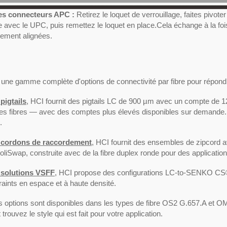
es connecteurs APC :
Retirez le loquet de verrouillage, faites pivot
avec le UPC, puis remettez le loquet en place.Cela échange à la fois
tement alignées.
 une gamme complète d'options de connectivité par fibre pour répondre
pigtails
, HCI fournit des pigtails LC de 900 µm avec un compte de 12 
des fibres — avec des comptes plus élevés disponibles sur demande
eau de brassage 1U 48
Connecteur de terminais
.
 UTP avec gestion des
terrain ISO/IEC Cat6A U
s intégrée
PoE++
 cordons de raccordement
, HCI fournit des ensembles de zipcor
PoliSwap, construite avec de la fibre duplex ronde pour des applications
 solutions VSFF
, HCI propose des configurations LC-to-SENKO CS®
raints en espace et à haute densité.
es options sont disponibles dans les types de fibre OS2 G.657.A et
trouvez le style qui est fait pour votre application.