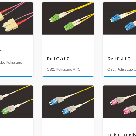
C
De LC à LC
De LC à LC
5, Polissage
OS2, Polissage APC
OS2, Polissage
LC à LC (Pol