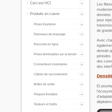
Ceci est HCI
Les fibr
modernes.
Produits en cuivre
données 
pour rép
Prises Keystone
transmis
de grands
Panneaux de brassage
Avec chaq
Raccords en ligne
également
densité q
Prises terminables sur le terrain
périodes 
des conn
Connecteurs modulaires
des inter
Câbles de raccordement
Densité
Boîtes de sortie
Et pourta
l'écosyst
Plaques frontales
d'adaptat
déploieme
Testeurs et Outils