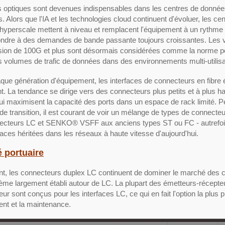
es optiques sont devenues indispensables dans les centres de donné
 Alors que l'IA et les technologies cloud continuent d'évoluer, les ce
hyperscale mettent à niveau et remplacent l'équipement à un rythme
ondre à des demandes de bande passante toujours croissantes. Les 
sion de 100G et plus sont désormais considérées comme la norme p
 volumes de trafic de données dans des environnements multi-utilisa
ue génération d'équipement, les interfaces de connecteurs en fibre 
. La tendance se dirige vers des connecteurs plus petits et à plus h
ui maximisent la capacité des ports dans un espace de rack limité. 
de transition, il est courant de voir un mélange de types de connecteur
ecteurs LC et SENKO® VSFF aux anciens types ST ou FC - autrefoi
faces héritées dans les réseaux à haute vitesse d'aujourd'hui.
 portuaire
nt, les connecteurs duplex LC continuent de dominer le marché des co
ème largement établi autour de LC. La plupart des émetteurs-récept
eur sont conçus pour les interfaces LC, ce qui en fait l'option la plus 
nt et la maintenance.