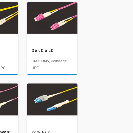
De LC à LC
OM3~OM5, Polissage
 UPC
UPC
iSwap)
CS® à LC