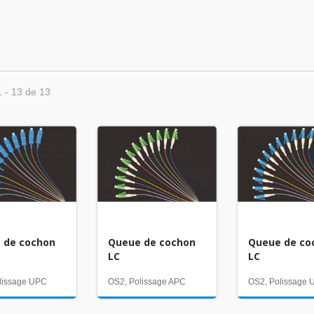
1 - 13 de 13
 de cochon
Queue de cochon
Queue de co
LC
LC
lissage UPC
OS2, Polissage APC
OS2, Polissage