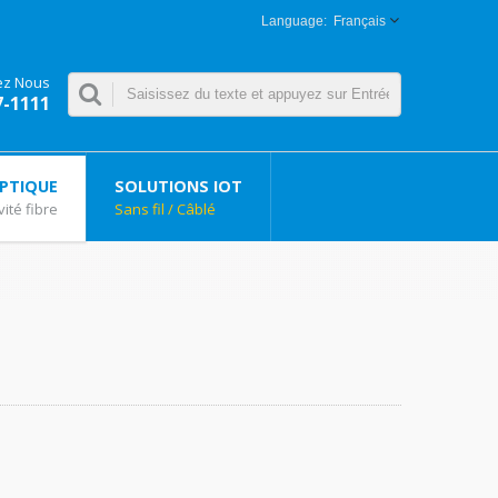
Français
ez Nous
7-1111
OPTIQUE
SOLUTIONS IOT
ité fibre
Sans fil / Câblé