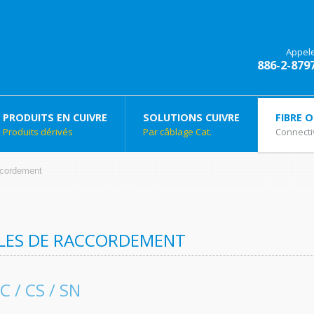
Appel
886-2-879
PRODUITS EN CUIVRE
SOLUTIONS CUIVRE
FIBRE 
Produits dérivés
Par câblage Cat.
Connectiv
ccordement
LES DE RACCORDEMENT
LC / CS / SN