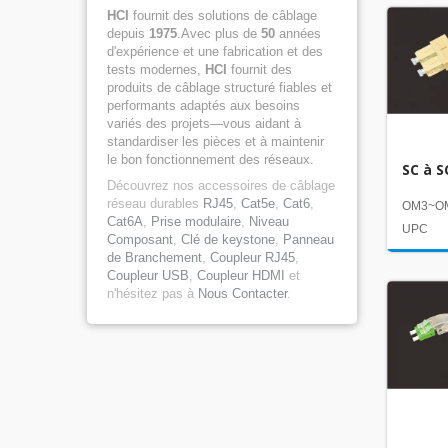
HCI
fournit des solutions de câblage
depuis
1975
.Avec plus de
50
années
d'expérience et une fabrication et des
tests modernes,
HCI
fournit des
produits de câblage structuré fiables et
performants adaptés aux besoins
variés des projets—vous aidant à
standardiser les pièces et à maintenir
le bon fonctionnement des réseaux.
SC à S
Découvrez nos accessoires de câblage
réseau durables
RJ45
,
Cat5e
,
Cat6
,
OM3~OM
Cat6A
,
Prise modulaire
,
Niveau
UPC
Composant
,
Clé de keystone
,
Panneau
de Branchement
,
Coupleur RJ45
,
Coupleur USB
,
Coupleur HDMI
et
n'hésitez pas à
Nous Contacter
.