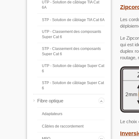
UTP - Solution de câblage TIA Cat
Zipcor
6A
Les cordo
STP - Solution de câblage TIA Cat 6A
déploiem
UTP - Classement des composants
Super Cat 6
Le Zipco
qui est i
STP - Classement des composants
duplex ro
Super Cat 6
routage, 
UTP - Solution de câblage Super Cat
6
STP - Solution de câblage Super Cat
6
Fibre optique
Adaptateurs
Le choix 
Câbles de raccordement
Inversi
MPO