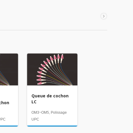
Queue de cochon
LC
chon
OM3~OM5, Polissage
 UPC
UPC