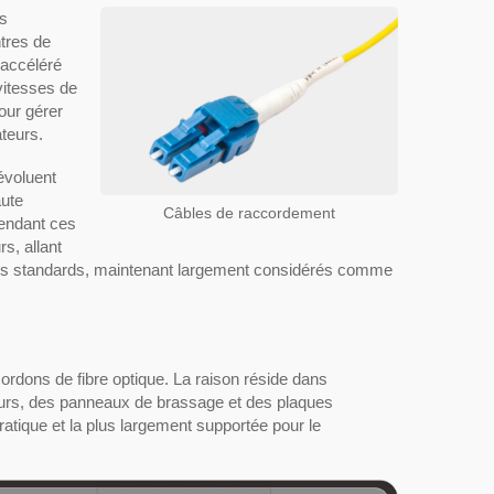
es
ntres de
 accéléré
vitesses de
our gérer
teurs.
évoluent
aute
Câbles de raccordement
Pendant ces
s, allant
s standards, maintenant largement considérés comme
rdons de fibre optique. La raison réside dans
eurs, des panneaux de brassage et des plaques
pratique et la plus largement supportée pour le