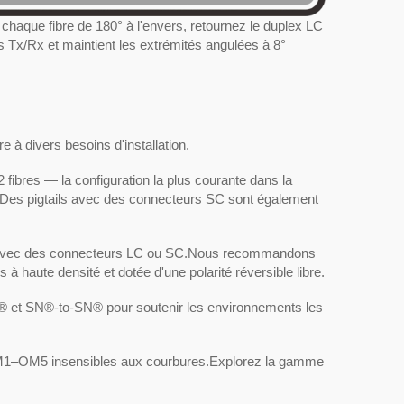
er chaque fibre de 180° à l'envers, retournez le duplex LC
 Tx/Rx et maintient les extrémités angulées à 8°
 à divers besoins d'installation.
fibres — la configuration la plus courante dans la
.Des pigtails avec des connecteurs SC sont également
on de
Prise de terminaison de
TP
champ ISO/IEC Cat6A STP
PoE++
d avec des connecteurs LC ou SC.Nous recommandons
 à haute densité et dotée d'une polarité réversible libre.
 et SN®-to-SN® pour soutenir les environnements les
 OM1–OM5 insensibles aux courbures.
Explorez la gamme