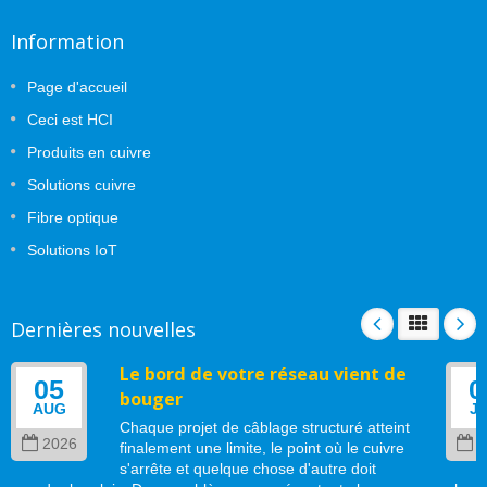
Information
Page d'accueil
Ceci est HCI
Produits en cuivre
Solutions cuivre
Fibre optique
Solutions IoT
Dernières nouvelles
Le bord de votre réseau vient de
05
0
bouger
AUG
J
Chaque projet de câblage structuré atteint
2026
2
finalement une limite, le point où le cuivre
s'arrête et quelque chose d'autre doit