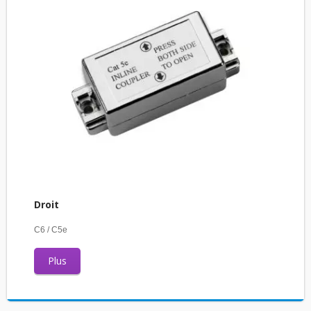
Droit
C6 / C5e
Plus