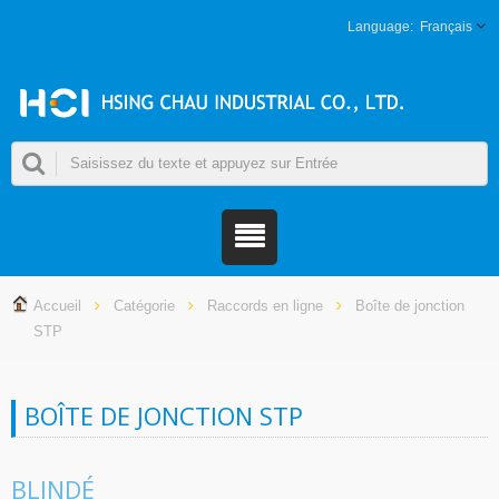
Français
Accueil
Catégorie
Raccords en ligne
Boîte de jonction
STP
BOÎTE DE JONCTION STP
BLINDÉ