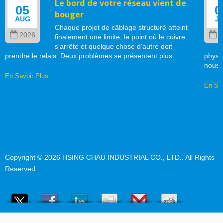
Le bord de votre réseau vient de
05
0
bouger
AUG
J
Chaque projet de câblage structuré atteint
2026
2
finalement une limite, le point où le cuivre
s'arrête et quelque chose d'autre doit
prendre le relais. Deux problèmes se présentent plus...
physi
nous..
En Savoir Plus
En Sav
Copyright © 2026
HSING CHAU INDUSTRIAL CO., LTD.
. All Rights
Reserved.