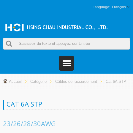
Français
Accueil
Catégorie
Câbles de raccordement
Cat 6A STP
CAT 6A STP
23/26/28/30AWG