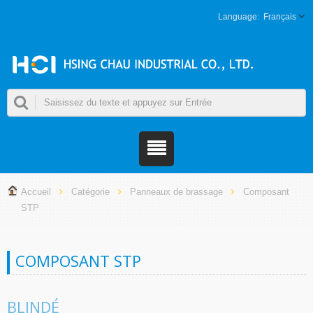
Français
Accueil
Catégorie
Panneaux de brassage
Composant
STP
COMPOSANT STP
BLINDÉ