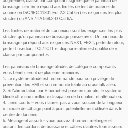
augmentée, classé par composant signifie que le panneau de
brassage lui-même répond aux limites de test de matériel de
connexion ISO/IEC 11801 Ed. 2.2 Cat 6a (les exigences les plus
strictes) ou ANSI/TIA 568.2-D Cat 6A.
Les limites de matériel de connexion sont les exigences les plus
strictes qu'un panneau de brassage puisse avoir. Un panneau de
brassage qui répond aux exigences NEXT, FEXT, perte de retour,
perte d'insertion, TCL/TCTL et diaphonie alien est qualifié de «
classé par composant ».
Les panneaux de brassage blindés de catégorie composants
vous bénéficieront de plusieurs manières :
1. Le système blindé est recommandé pour son privilège de
prévention des EMI et son immunité totale au crosstalk alien.
2. Si l'alimentation par Ethernet est prise en compte, le système
blindé offre une meilleure dissipation de la chaleur et atténuation.
4. Liens courts – vous n'aurez pas à vous soucier de la longueur
minimale de câblage point à point potentiellement utilisée dans le
centre de données.
5. Mélange et assorti – vous pouvez librement mélanger et
assortir les cordons de brassage et câbles d'autres fournisseurs