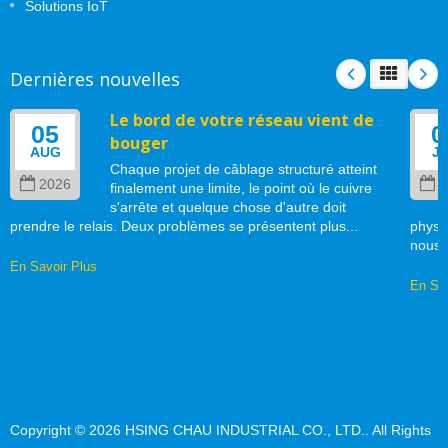
Solutions IoT
Dernières nouvelles
Le bord de votre réseau vient de
05
0
bouger
AUG
J
Chaque projet de câblage structuré atteint
2026
2
finalement une limite, le point où le cuivre
s'arrête et quelque chose d'autre doit
prendre le relais. Deux problèmes se présentent plus...
physi
nous..
En Savoir Plus
En Sav
Copyright © 2026
HSING CHAU INDUSTRIAL CO., LTD.
. All Rights