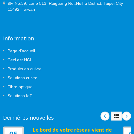
9F, No.39, Lane 513, Ruiguang Rd.,Neihu District, Taipei City
11492, Taiwan
Information
Page d'accueil
Ceci est HCI
Produits en cuivre
Solutions cuivre
Fibre optique
Solutions IoT
Dernières nouvelles
Le bord de votre réseau vient de
05
0