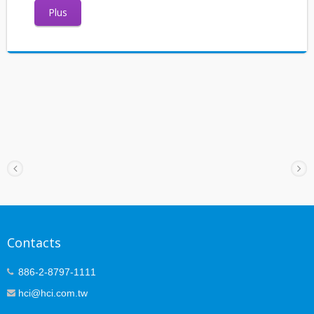
Plus
Contacts
886-2-8797-1111
hci@hci.com.tw