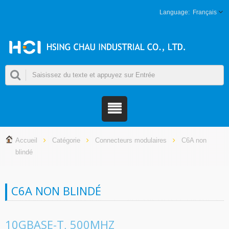
Français
Accueil
Catégorie
Connecteurs modulaires
C6A non
blindé
C6A NON BLINDÉ
10GBASE-T, 500MHZ