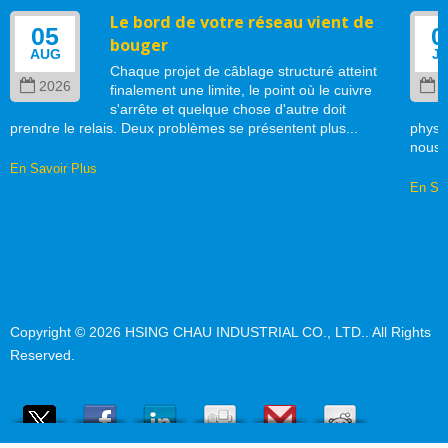
Le bord de votre réseau vient de
05
0
bouger
AUG
J
Chaque projet de câblage structuré atteint
2026
2
finalement une limite, le point où le cuivre
s'arrête et quelque chose d'autre doit
prendre le relais. Deux problèmes se présentent plus...
physi
nous..
En Savoir Plus
En Sav
Copyright © 2026
HSING CHAU INDUSTRIAL CO., LTD.
. All Rights
Reserved.