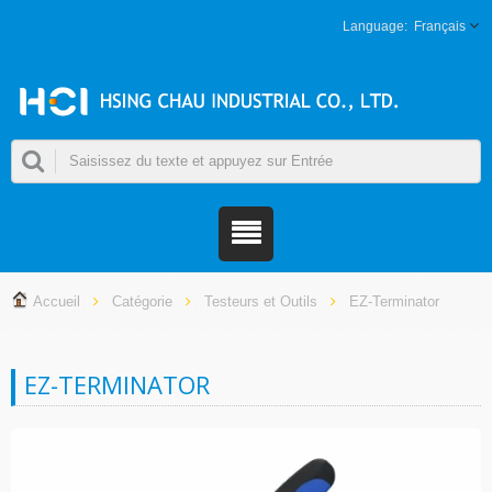
Français
Accueil
Catégorie
Testeurs et Outils
EZ-Terminator
EZ-TERMINATOR