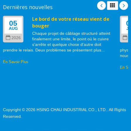
Dernières nouvelles
Le bord de votre réseau vient de
05
0
bouger
AUG
J
Chaque projet de câblage structuré atteint
2026
2
finalement une limite, le point où le cuivre
s'arrête et quelque chose d'autre doit
prendre le relais. Deux problèmes se présentent plus...
physi
nous..
En Savoir Plus
En Sav
Copyright © 2026
HSING CHAU INDUSTRIAL CO., LTD.
. All Rights
Reserved.