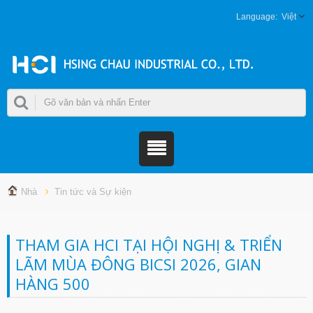
Việt
Nhà
Tin tức và Sự kiện
THAM GIA HCI TẠI HỘI NGHỊ & TRIỂN
LÃM MÙA ĐÔNG BICSI 2026, GIAN
HÀNG 500