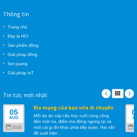
Thông tin
Trang chủ
Đây là HCI
Sản phẩm đồng
Giải pháp đồng
Sợi quang
Giải pháp IoT
Tin tức mới nhất
Rìa mạng của bạn vừa di chuyển
05
0
Mỗi dự án cáp cấu trúc cuối cùng cũng
AUG
J
đến một rìa, điểm mà đồng ngừng lại và
2026
một cái gì đó khác phải tiếp quản. Hai vấn
2
đề xuất hiện...