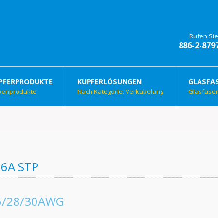
Rufen Sie
886-2-879
PFERPRODUKTE
KUPFERLÖSUNGEN
GLASFA
benprodukte
Nach Kategorie. Verkabelung
Glasfase
 6A STP
6/28/30AWG