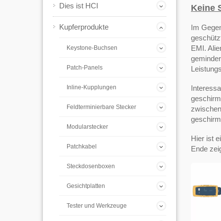
Dies ist HCI
Keine 
Kupferprodukte
Im Gegens
geschütz
EMI. Alie
Keystone-Buchsen
gemindert
Patch-Panels
Leistung
Inline-Kupplungen
Interess
geschirm
Feldterminierbare Stecker
zwischen
geschirm
Modularstecker
Hier ist
Patchkabel
Ende zei
Steckdosenboxen
Gesichtplatten
Tester und Werkzeuge