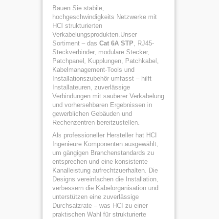
Bauen Sie stabile,
hochgeschwindigkeits Netzwerke mit
HCI strukturierten
Verkabelungsprodukten.Unser
Sortiment – das
Cat 6A STP
, RJ45-
Steckverbinder, modulare Stecker,
Patchpanel, Kupplungen, Patchkabel,
Kabelmanagement-Tools und
Installationszubehör umfasst – hilft
Installateuren, zuverlässige
Verbindungen mit sauberer Verkabelung
und vorhersehbaren Ergebnissen in
gewerblichen Gebäuden und
Rechenzentren bereitzustellen.
Als professioneller Hersteller hat HCI
Ingenieure Komponenten ausgewählt,
um gängigen Branchenstandards zu
entsprechen und eine konsistente
Kanalleistung aufrechtzuerhalten. Die
Designs vereinfachen die Installation,
verbessern die Kabelorganisation und
unterstützen eine zuverlässige
Durchsatzrate – was HCI zu einer
praktischen Wahl für strukturierte