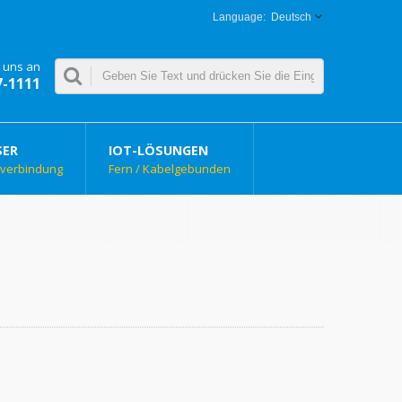
Deutsch
 uns an
7-1111
SER
IOT-LÖSUNGEN
rverbindung
Fern / Kabelgebunden