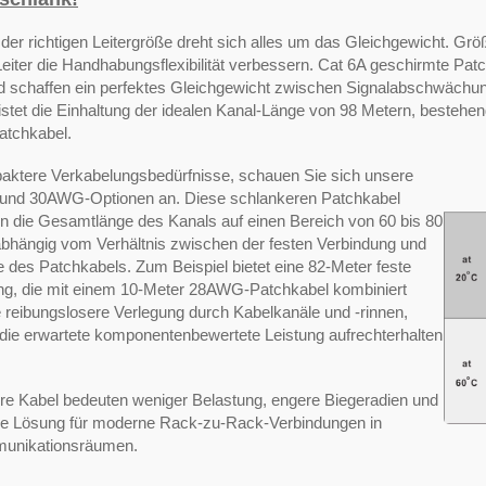
der richtigen Leitergröße dreht sich alles um das Gleichgewicht. Grö
Leiter die Handhabungsflexibilität verbessern. Cat 6A geschirmte P
d schaffen ein perfektes Gleichgewicht zwischen Signalabschwächu
istet die Einhaltung der idealen Kanal-Länge von 98 Metern, besteh
atchkabel.
aktere Verkabelungsbedürfnisse, schauen Sie sich unsere
nd 30AWG-Optionen an. Diese schlankeren Patchkabel
en die Gesamtlänge des Kanals auf einen Bereich von 60 bis 80
abhängig vom Verhältnis zwischen der festen Verbindung und
 des Patchkabels. Zum Beispiel bietet eine 82-Meter feste
ng, die mit einem 10-Meter 28AWG-Patchkabel kombiniert
e reibungslosere Verlegung durch Kabelkanäle und -rinnen,
die erwartete komponentenbewertete Leistung aufrechterhalten
re Kabel bedeuten weniger Belastung, engere Biegeradien und
ale Lösung für moderne Rack-zu-Rack-Verbindungen in
unikationsräumen.