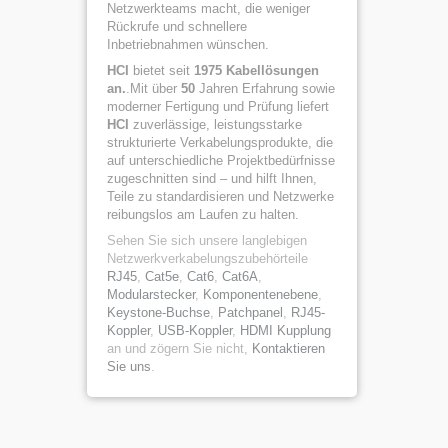
Netzwerkteams macht, die weniger
Rückrufe und schnellere
Inbetriebnahmen wünschen.
HCI
bietet seit
1975 Kabellösungen
an.
.Mit über
50
Jahren Erfahrung sowie
moderner Fertigung und Prüfung liefert
HCI
zuverlässige, leistungsstarke
strukturierte Verkabelungsprodukte, die
auf unterschiedliche Projektbedürfnisse
zugeschnitten sind – und hilft Ihnen,
Teile zu standardisieren und Netzwerke
reibungslos am Laufen zu halten.
Sehen Sie sich unsere langlebigen
Netzwerkverkabelungszubehörteile
RJ45
,
Cat5e
,
Cat6
,
Cat6A
,
Modularstecker
,
Komponentenebene
,
Keystone-Buchse
,
Patchpanel
,
RJ45-
Koppler
,
USB-Koppler
,
HDMI Kupplung
an und zögern Sie nicht,
Kontaktieren
Sie uns
.