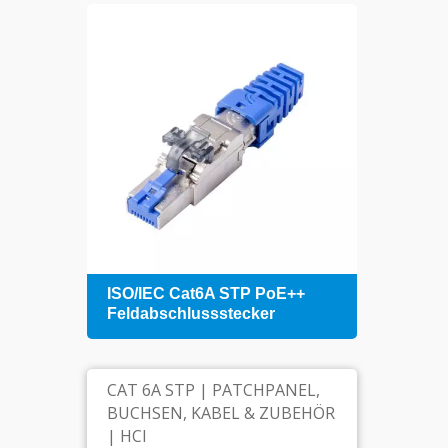
+
ISO/IEC Cat6A STP PoE++
1U 4
Feldabschlussstecker
Patch
Kabe
CAT 6A STP | PATCHPANEL,
BUCHSEN, KABEL & ZUBEHÖR
| HCI