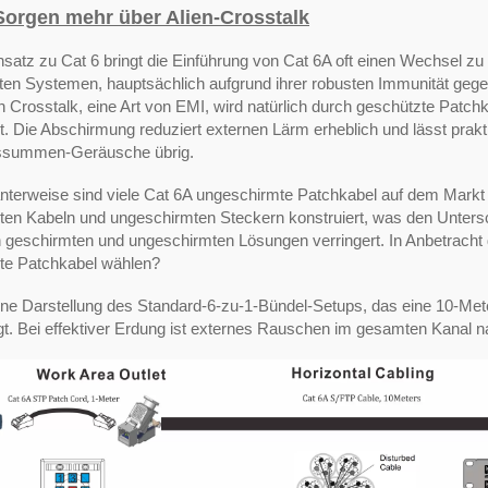
Sorgen mehr über Alien-Crosstalk
atz zu Cat 6 bringt die Einführung von Cat 6A oft einen Wechsel zu
ten Systemen, hauptsächlich aufgrund ihrer robusten Immunität geg
n Crosstalk, eine Art von EMI, wird natürlich durch geschützte Patch
. Die Abschirmung reduziert externen Lärm erheblich und lässt prakt
ssummen-Geräusche übrig.
anterweise sind viele Cat 6A ungeschirmte Patchkabel auf dem Markt
ten Kabeln und ungeschirmten Steckern konstruiert, was den Unters
 geschirmten und ungeschirmten Lösungen verringert. In Anbetracht 
te Patchkabel wählen?
 eine Darstellung des Standard-6-zu-1-Bündel-Setups, das eine 10-M
gt. Bei effektiver Erdung ist externes Rauschen im gesamten Kanal 