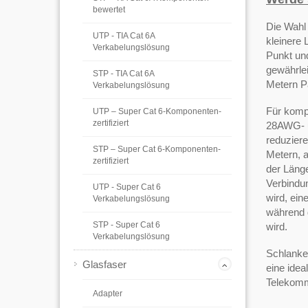
bewertet
Die Wahl 
UTP - TIA Cat 6A
kleinere 
Verkabelungslösung
Punkt un
gewährle
STP - TIA Cat 6A
Metern P
Verkabelungslösung
Für komp
UTP – Super Cat 6-Komponenten-
zertifiziert
28AWG- u
reduzier
STP – Super Cat 6-Komponenten-
Metern, 
zertifiziert
der Länge
Verbindu
UTP - Super Cat 6
wird, ein
Verkabelungslösung
während 
STP - Super Cat 6
wird.
Verkabelungslösung
Schlanke
Glasfaser
eine ide
Telekomm
Adapter