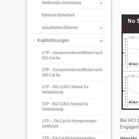
Multimedia-Anschlüsse
Ethernet-Sicherheit
Industrielles Ethernet
Kupferlösungen
UTP – Komponentenzertifiziert nach
ISO Cat 6a
STP – Komponentenzertifiziert nach
ISO Cat 6a
UTP - ISO-11801 Klasse Ea
Verkabelung
STP - ISO-11801 Klasse Ea
Verkabelung
Bei HCI b
UTP – TIA Cat 6A-Komponenten-
Engagem
zertifiziert
Werde 
STP - TIA Cat 6A Komponenten-