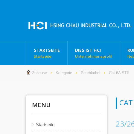
STARTSEITE
DIES IST HCI
KU
Startseite
Unternehmensprofil
Ne
Zuhause
Kategorie
Patchkabel
Cat 6A STP
CAT
MENÜ
23/2
Startseite