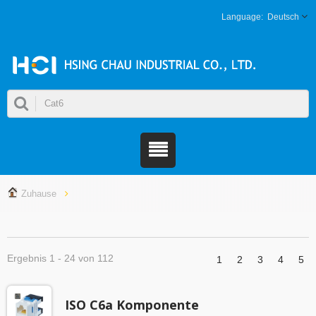
Deutsch
Zuhause
Ergebnis 1 - 24 von 112
1
2
3
4
5
ISO C6a Komponente