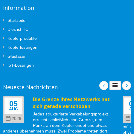
Information
Startseite
Dies ist HCI
Kupferprodukte
Kupferlösungen
Glasfaser
IoT-Lösungen
Neueste Nachrichten
Die Grenze Ihres Netzwerks hat
05
0
sich gerade verschoben
AUG
J
Jedes strukturierte Verkabelungsprojekt
2026
2
erreicht schließlich eine Grenze, den
Punkt, an dem Kupfer endet und etwas
müsse
anderes übernehmen muss. Zwei Probleme treten dort
physi