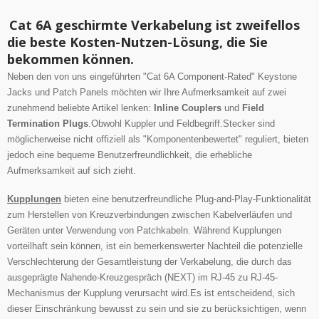
Cat 6A geschirmte Verkabelung ist zweifellos
die beste Kosten-Nutzen-Lösung, die Sie
bekommen können.
Neben den von uns eingeführten "Cat 6A Component-Rated" Keystone
Jacks und Patch Panels möchten wir Ihre Aufmerksamkeit auf zwei
zunehmend beliebte Artikel lenken:
Inline Couplers
und
Field
Termination Plugs
.Obwohl Kuppler und Feldbegriff.Stecker sind
möglicherweise nicht offiziell als "Komponentenbewertet" reguliert,
bieten
jedoch eine bequeme Benutzerfreundlichkeit, die erhebliche
Aufmerksamkeit auf sich zieht.
Kupplungen
bieten eine benutzerfreundliche Plug-and-Play-Funktionalität
zum Herstellen von Kreuzverbindungen zwischen Kabelverläufen und
Geräten unter Verwendung von Patchkabeln.
Während Kupplungen
vorteilhaft sein können, ist ein bemerkenswerter Nachteil die potenzielle
Verschlechterung der Gesamtleistung der Verkabelung, die durch das
ausgeprägte Nahende-Kreuzgespräch (NEXT) im RJ-45 zu RJ-45-
Mechanismus der Kupplung verursacht wird.
Es ist entscheidend, sich
dieser Einschränkung bewusst zu sein und sie zu berücksichtigen, wenn