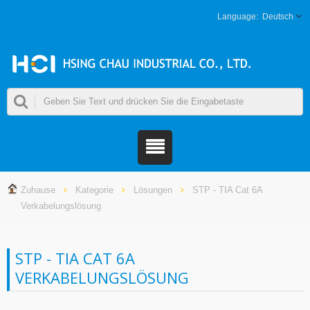
Deutsch
Zuhause
Kategorie
Lösungen
STP - TIA Cat 6A
Verkabelungslösung
STP - TIA CAT 6A
VERKABELUNGSLÖSUNG