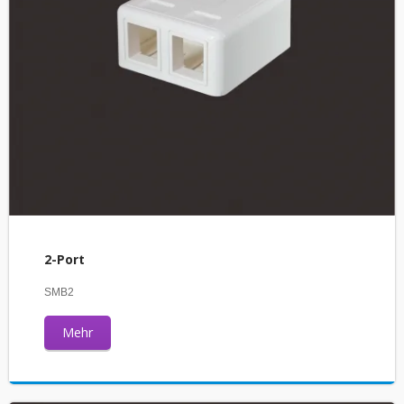
2-Port
SMB2
Mehr