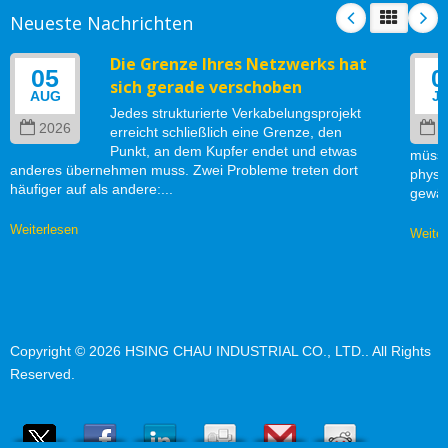
Neueste Nachrichten
Die Grenze Ihres Netzwerks hat
05
0
sich gerade verschoben
AUG
J
Jedes strukturierte Verkabelungsprojekt
2026
2
erreicht schließlich eine Grenze, den
Punkt, an dem Kupfer endet und etwas
müsse
anderes übernehmen muss. Zwei Probleme treten dort
physi
häufiger auf als andere:...
gewäh
Weiterlesen
Weiter
Copyright © 2026
HSING CHAU INDUSTRIAL CO., LTD.
. All Rights
Reserved.