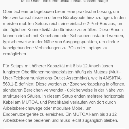
Multi-User Telekommunikationsauslassmontage
Oberflächenmontageboxen bieten eine praktische Lösung, um
Netzwerkanschlüsse in offenen Bürolayouts hinzuzufügen. In den
meisten mobilen Setups reicht eine einfache 2-Port-Box aus, um
die täglichen Konnektivitätsbedürfnisse zu erfüllen. Diese Boxen
können einfach mit Klebeband oder Schrauben installiert werden,
typischerweise in der Nähe von Ausgangspunkten, um direkte
kabelgebundene Verbindungen zu PCs oder Laptops zu
ermöglichen.
Für Setups mit höherer Kapazität mit 6 bis 12 Anschlüssen
fungieren Oberflächenmontagekästen häufig als Mutoas (Multi-
User-Telekommunikations-Outlet-Assemblys), wie in ANSI/TIA-
568.1-E definiert. Diese werden zur Zonenverkabelung in offenen,
sichtbaren Bereichen verwendet - üblicherweise in der Nähe von
strukturellen Säulen. In diesem Setup enden mehrere horizontale
Kabel am MUTOA, und Patchkabel verlaufen von dort durch
Arbeitsbereichswege oder modulare Möbel, um
Endbenutzergeräte zu erreichen. Ein MUTOA kann bis zu 12
Arbeitsbereiche bedienen und muss leicht zugänglich bleiben.