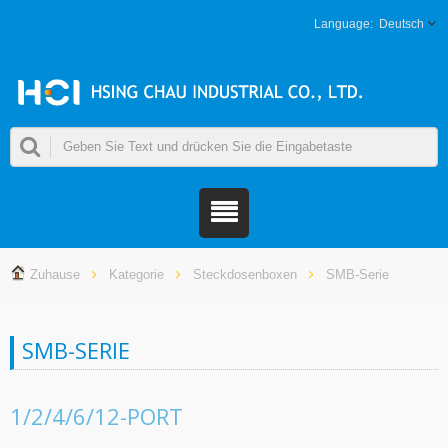
Deutsch
Zuhause
Kategorie
Steckdosenboxen
SMB-Serie
SMB-SERIE
1/2/4/6/12-PORT