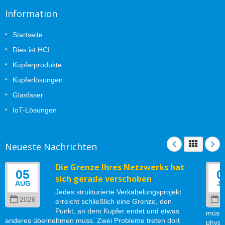
Information
Startseite
Dies ist HCI
Kupferprodukte
Kupferlösungen
Glasfaser
IoT-Lösungen
Neueste Nachrichten
Die Grenze Ihres Netzwerks hat
05
0
sich gerade verschoben
AUG
J
Jedes strukturierte Verkabelungsprojekt
2026
2
erreicht schließlich eine Grenze, den
Punkt, an dem Kupfer endet und etwas
müsse
anderes übernehmen muss. Zwei Probleme treten dort
physi