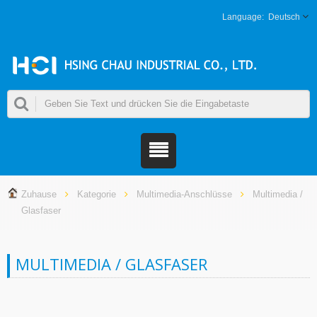
Deutsch
Zuhause
Kategorie
Multimedia-Anschlüsse
Multimedia /
Glasfaser
MULTIMEDIA / GLASFASER