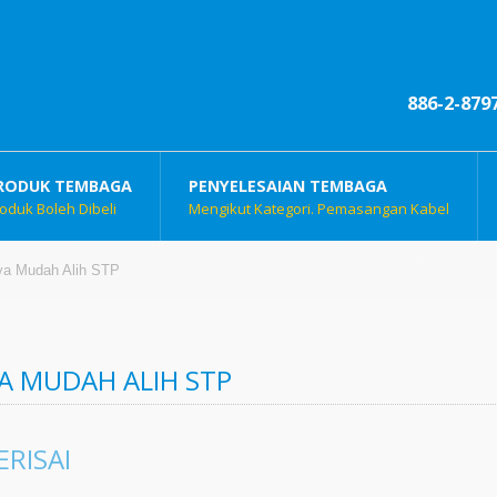
886-2-879
RODUK TEMBAGA
PENYELESAIAN TEMBAGA
oduk Boleh Dibeli
Mengikut Kategori. Pemasangan Kabel
a Mudah Alih STP
A MUDAH ALIH STP
ERISAI