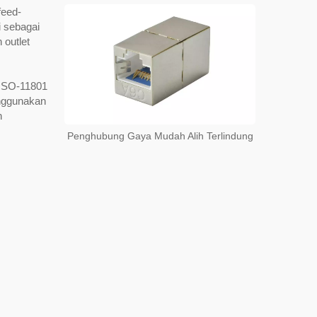
feed-
i sebagai
outlet
 ISO-11801
nggunakan
h
Penghubung Gaya Mudah Alih Terlindung