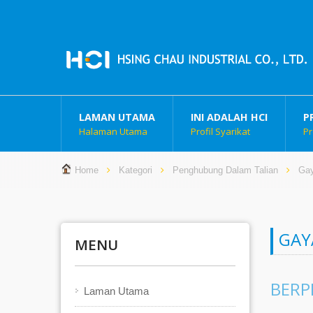
LAMAN UTAMA
INI ADALAH HCI
P
Halaman Utama
Profil Syarikat
Pr
Home
Kategori
Penghubung Dalam Talian
Gay
GAY
MENU
BERP
Laman Utama