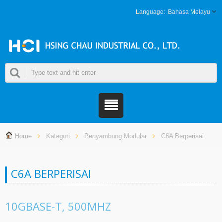
Bahasa Melayu
Home
Kategori
Penyambung Modular
C6A Berperisai
C6A BERPERISAI
10GBASE-T, 500MHZ