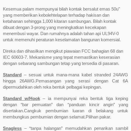
Kesemua palam mempunyai bilah kontak bersalut emas 50u"
yang memberikan kebolehtelapan terhadap hakisan dan
ketahanan sehingga 1,000 kitaran sambungan. Bilah kontak
dibuat dengan 3-prong yang meningkatkan kecekapan
menembusi wayar. Dan rumahnya adalah tahan api UL94V-0
untuk memenuhi peraturan keselamatan bangunan komersial.
Direka dan dihasilkan mengikut piawaian FCC bahagian 68 dan
IEC 60603-7. Mekanisme yang tepat memastikan keserasian
dengan sebarang sambungan tetap yang tersedia di pasaran.
Standard
– sesuai untuk mana-mana kabel stranded 24AWG
hingga 26AWG.Pemasangan yang serasi dengan Cat 6A
dipermudahkan oleh reka bentuk pelbagai kepingan.
Standard w/Hook
– ia mempunyai reka bentuk tiga keping
dengan “bar pemuatan” dan “panduan kincir angin” yang
disertakan.Cangkuk pembumian luaran di belakang untuk
membungkus pembumian dengan selamat.Pilihan pakar.
Snagless
– “tanpa halangan” memudahkan penarikan sambil