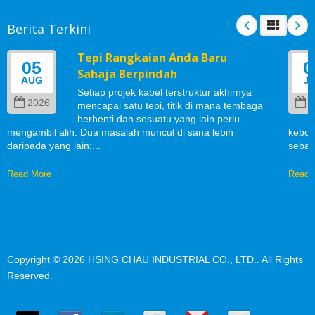
Berita Terkini
Tepi Rangkaian Anda Baru
05
0
Sahaja Berpindah
AUG
J
Setiap projek kabel terstruktur akhirnya
2026
2
mencapai satu tepi, titik di mana tembaga
berhenti dan sesuatu yang lain perlu
mengambil alih. Dua masalah muncul di sana lebih
kebol
daripada yang lain:...
sebab
Read More
Read 
Copyright © 2026
HSING CHAU INDUSTRIAL CO., LTD.
. All Rights
Reserved.