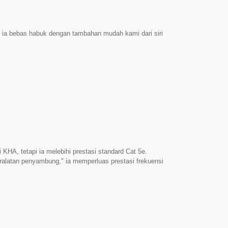
n ia bebas habuk dengan tambahan mudah kami dari siri
HA, tetapi ia melebihi prestasi standard Cat 5e.
ralatan penyambung," ia memperluas prestasi frekuensi
leh dipercayai. ► Kos-Efektif 2.5Gbps: Tingkatkan
gantikan sepenuhnya lapisan kabel yang mesra bajet.
t diperlukan untuk kelajuan data 2.5GBASE-T yang
an Tinggi: Dengan jejak yang padat, ia meluncur
rt 1U atau bingkai kumpulan 6-port, sempurna untuk
enyambung Cat 5e yang Disahkan ETL & Diuji Secara