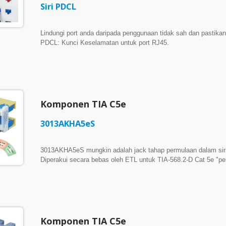
Siri PDCL
Lindungi port anda daripada penggunaan tidak sah dan pastika
PDCL: Kunci Keselamatan untuk port RJ45.
Komponen TIA C5e
3013AKHA5eS
3013AKHA5eS mungkin adalah jack tahap permulaan dalam siri K
Diperakui secara bebas oleh ETL untuk TIA-568.2-D Cat 5e "pe
untuk menyokong rangkaian multi-gigabit 2.5GBASE-T yang bo
lebar jalur rangkaian anda tanpa perlu mengoyakkan atau meng
3013AKHA5eS menyediakan kemampuan penghantaran yang tepa
boleh dipercayai dan moden. ► Penjimatan Ruang Berketumpat
dengan mudah ke dalam panel patch berketumpatan tinggi 48-po
pemasangan yang sesak. Dihasilkan di Taiwan Perkakasan P
Komponen TIA C5e