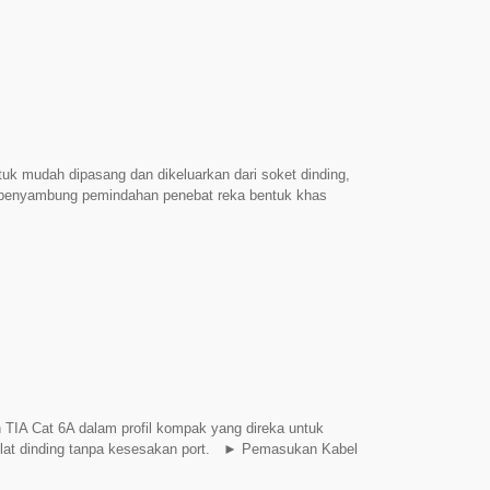
SI/TIA-568.2-D untuk kehilangan pulangan, kehilangan
TL sehingga 250MHz.
ntuk mudah dipasang dan dikeluarkan dari soket dinding,
penyambung pemindahan penebat reka bentuk khas
untuk pemasangan yang cepat. Jack kunci UTP Cat 5e
atuhi sepenuhnya prestasi penghantaran perkakasan
IA-568.2-D.
TIA Cat 6A dalam profil kompak yang direka untuk
 plat dinding tanpa kesesakan port. ► Pemasukan Kabel
ang fleksibel untuk menampung ruang belakang yang