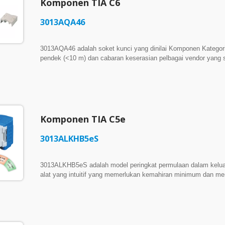
Komponen TIA C6
kabel yang dipasang secara tetap melebihi had tradisional 100
sinilah 3013AKVE5eS Super Cat 5e berperanan. Dihasilkan d
3013AQA46
& Diuji Suku Tahunan Mematuhi 4PPoE Dipatenkan US 93914
3013AQA46 adalah soket kunci yang dinilai Komponen Kategori
pendek (<10 m) dan cabaran keserasian pelbagai vendor yang s
mengikut standard perkakasan penyambung TIA Kategori 6, ia
dengan ruang saluran yang sangat baik, kestabilan pautan pend
perkakasan yang bersambung. ► Reka Bentuk Berketumpatan T
memastikan pemasangan tanpa kesesakan dalam panel patch 48-
Direka dengan ketinggian pengunci standard 19.2mm untuk 
bukaan pemasangan yang mengukur antara 19.0mm dan 19.4mm
Komponen TIA C5e
lapangan yang mudah.
3013ALKHB5eS
3013ALKHB5eS adalah model peringkat permulaan dalam kelu
alat yang intuitif yang memerlukan kemahiran minimum dan m
komersial dan kediaman. ► Masuk Tidak Bermakna Terhad: S
3013ALKHB5eS masih memberikan prestasi 1000BASE-T yang 
melebihi had tradisional Cat 5e. Menyokong lebar jalur sehi
berdasarkan cadangan NBASE-T. Memilih Cat 5e hari ini tid
Ruang Berketumpatan Tinggi: Dengan jejak yang padat, 3013