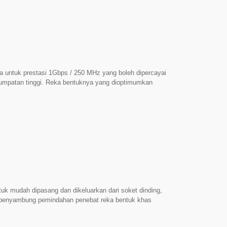
 19.2 mm, menjamin pemasangan yang selamat dalam
 seluruh panel patch berketumpatan tinggi, plat muka,
 untuk prestasi 1Gbps / 250 MHz yang boleh dipercayai
tumpatan tinggi. Reka bentuknya yang dioptimumkan
n prestasi yang besar dalam spesifikasi Kategori 6. ►
 pemasang dengan mekanisme penamatan tanpa alat
asian Lekapan Universal: Dibina dengan ketinggian
g selamat dengan pembukaan potongan standard 19.0
nding, dan kotak kumpulan.
ntuk mudah dipasang dan dikeluarkan dari soket dinding,
penyambung pemindahan penebat reka bentuk khas
untuk pemasangan yang cepat. Jack keystone UTP Cat
ematuhi sepenuhnya prestasi penghantaran perkakasan