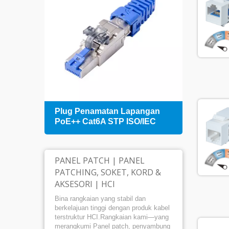
an
Plug Penamatan Lapangan
Panel
+
PoE++ Cat6A STP ISO/IEC
mela
Kabe
PANEL PATCH | PANEL
PATCHING, SOKET, KORD &
AKSESORI | HCI
Bina rangkaian yang stabil dan
berkelajuan tinggi dengan produk kabel
terstruktur HCI.Rangkaian kami—yang
merangkumi Panel patch, penyambung