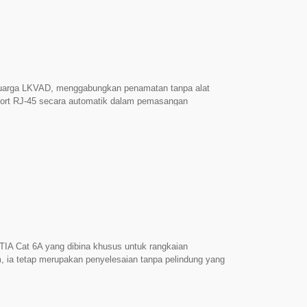
stalk Alien: Prestasi Cat 6A memerlukan pematuhan
, termasuk panel patch dan penutup muka. 3013ALKVA6AI
baran yang boleh dipercayai untuk projek yang
ponen Cat 6a & Diuji Secara Suku Tahunan Mematuhi
uarga LKVAD, menggabungkan penamatan tanpa alat
n port RJ-45 secara automatik dalam pemasangan
iga dekad penggunaan Cat 5e, banyak produk
 disambungkan. Sesetengah hanya disahkan sebagai
mponen yang sebenar sukar untuk disahkan. Dengan
n pensijilan ETL Component-Rated. ► Reka Bentuk
k sesuai untuk panel patch 48-port 1RU dan bingkai
 yang tertekan secara automatik menutup apabila tidak
k dan objek asing. Dihasilkan di Taiwan Perkakasan
Tahun Mematuhi 4PPoE Paten AS 9391405 B1 / AS
IA Cat 6A yang dibina khusus untuk rangkaian
 ia tetap merupakan penyelesaian tanpa pelindung yang
sus untuk memberikan penekanan Crosstalk Alien yang
anisme intuitif tanpa alat untuk pemasangan lapangan
emasa penurunan berskala besar. ► Keserasian