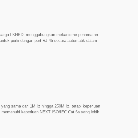
tuk pemasangan yang terhad ruang. Dihasilkan di Taiwan
ed US 9,325,117 B1 / US 11,870,195 B2
eluarga LKHBD, menggabungkan mekanisme penamatan
si untuk perlindungan port RJ-45 secara automatik dalam
Bermakna Terhad: 3013ALKHBD5eS memberikan
 had tradisional Cat 5e. Menyokong sehingga 200 MHz
kan cadangan NBASE-T. ► Reka Bentuk Kompak dengan
S sesuai dengan panel patch 48-port 1RU dan bingkai
 ruang. Penutup spring yang terintegrasi secara
tidak digunakan, membantu mencegah habuk dan objek
Dihasilkan di Taiwan TIA-568.2-D Kategori 5e
,870,195 B2 Dipatenkan
 yang sama dari 1MHz hingga 250MHz, tetapi keperluan
 memenuhi keperluan NEXT ISO/IEC Cat 6a yang lebih
ulah sebabnya 3013ALKVA6AI merupakan pilihan
ponen: ISO/IEC Cat 6a menetapkan keperluan yang
ih ketat sebanyak 3dB pada 500MHz. Ini memberikan
AI telah disahkan ETL sejak 2015 dan terus berada di