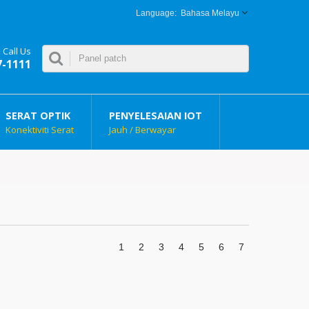
Bahasa Melayu
Call Us
7-1111
SERAT OPTIK
PENYELESAIAN IOT
Konektiviti Serat
Jauh / Berwayar
1
2
3
4
5
6
7