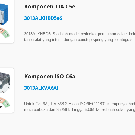
tinggi 48-port 1RU dan bingkai 6-port, menjadikannya ideal un
Komponen TIA C5e
TIA-568.2-D Cat 5e Dinilai Komponen Mematuhi 4PPoE Patent
3013ALKHBD5eS
3013ALKHBD5eS adalah model peringkat permulaan dalam k
tanpa alat yang intuitif dengan penutup spring yang terintegra
pemasangan komersial dan kediaman. ► Pemasukan Tidak 
prestasi 1000BASE-T yang boleh dipercayai sambil melampaui
lebar jalur, ia membolehkan aplikasi 2.5GBASE-T berdasar
Perlindungan Port: Dengan saiznya yang padat, 3013ALKHBD5e
gang 6-port, menjadikannya ideal untuk pemasangan yang terhad
automatik menutup apabila kord patch dikeluarkan atau port 
Komponen ISO C6a
asing daripada mempengaruhi kebolehpercayaan kontak RJ-45. 
Komponen-Diiktiraf Mematuhi 4PPoE US 9,325,117 B1 / US 11
3013ALKVA6AI
Untuk Cat 6A, TIA-568.2-E dan ISO/IEC 11801 mempunyai had
mula berbeza dari 250MHz hingga 500MHz. Sebuah soket yang
ketat juga memenuhi TIA Cat 6A dengan margin tambahan. It
premium. ► Disahkan ISO/IEC 11801 Kategori 6a Dinilai Kom
lebih ketat daripada TIA Cat 6A, mencapai had NEXT yang leb
ruang tambahan untuk sistem kabel yang dipasang. 3013ALKVA6