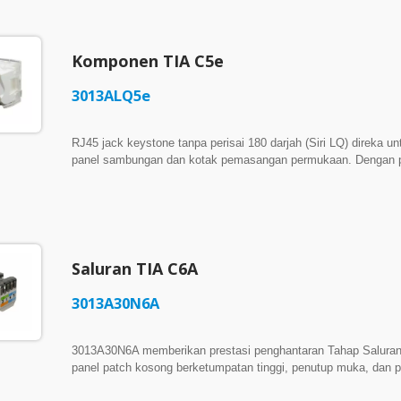
sambungan edisi 2.2 ISO/IEC 11801, CENELEC 50173-1, dan AN
penyisipan, kehilangan NEXT, kehilangan FEXT, TCL, dan TC
Komponen TIA C5e
3013ALQ5e
RJ45 jack keystone tanpa perisai 180 darjah (Siri LQ) direka u
panel sambungan dan kotak pemasangan permukaan. Dengan 
(IDC), kabel LAN boleh disambungkan tanpa alat punchdown 
(Siri LQ) dilengkapi dengan label warna T568A/T568B dan mem
sambungan edisi 2.2 ISO/IEC 11801, CENELEC 50173-1, dan T
Saluran TIA C6A
3013A30N6A
3013A30N6A memberikan prestasi penghantaran Tahap Saluran 
panel patch kosong berketumpatan tinggi, penutup muka, dan
3-Way yang Serbaguna: Menawarkan penghalaan kabel 3-way y