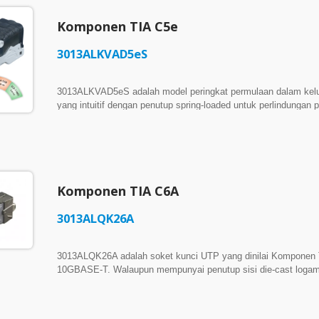
bawah pengawasan Intertek yang berterusan. ► Jaminan Cros
Crosstalk Alien di bawah syarat pemasangan yang ditetapkan
Komponen TIA C5e
telah disahkan melalui pengesahan Intertek, memastikan penye
menuntut. Dihasilkan di Taiwan Disahkan ETL ISO / TIA Kom
3013ALKVAD5eS
4PPoE Berpatent US 9391405 B1 / US 9929480 B1
3013ALKVAD5eS adalah model peringkat permulaan dalam kel
yang intuitif dengan penutup spring-loaded untuk perlindunga
komersial dan kediaman. ► Disahkan ETL: Walaupun hampir t
sambungan masih gagal memenuhi keperluan perkakasan yang
sebahagian daripada saluran lengkap, menjadikan prestasi ko
3013ALKVAD5eS, anda boleh yakin dengan prestasinya denga
Kompak dengan Perlindungan Port: 3013ALKVAD5eS yang kompa
kumpulan 6-port untuk pemasangan yang terhad ruang. Penutup
Komponen TIA C6A
dipadankan, membantu melindungi kontak RJ-45 daripada habu
Penyambung Cat 5e yang Disahkan ETL & Diuji Setiap Suku 
3013ALQK26A
9929480 B1
3013ALQK26A adalah soket kunci UTP yang dinilai Komponen T
10GBASE-T. Walaupun mempunyai penutup sisi die-cast logam,
menampilkan sayap sisi die-cast dan perumahan Anti-EMI khu
kukuh. ► Penamatan Tanpa Alat yang Cepat: Menampilkan mek
yang cepat dan konsisten, mengurangkan masa pemasangan s