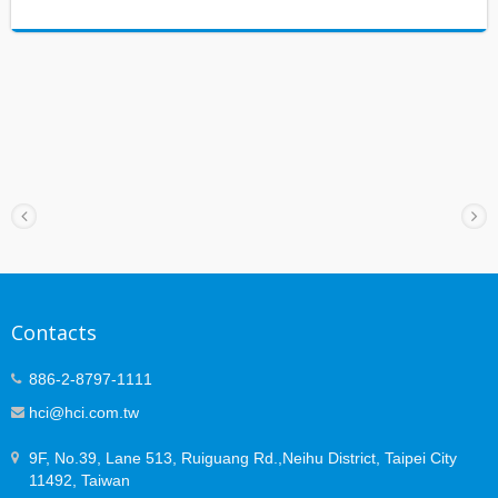
Contacts
886-2-8797-1111
hci@hci.com.tw
9F, No.39, Lane 513, Ruiguang Rd.,Neihu District, Taipei City
11492, Taiwan