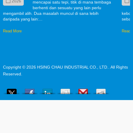
2026
2
mencapai satu tepi, titik di mana tembaga
berhenti dan sesuatu yang lain perlu
mengambil alih. Dua masalah muncul di sana lebih
kebol
daripada yang lain:...
sebab
Read More
Read 
Copyright © 2026
HSING CHAU INDUSTRIAL CO., LTD.
. All Rights
Reserved.