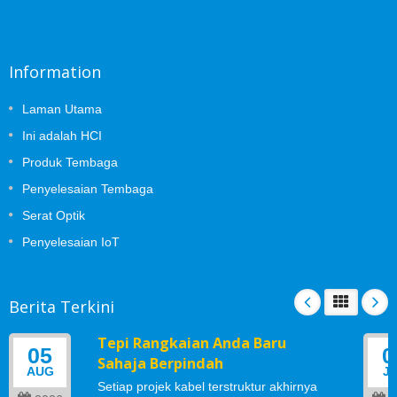
Information
Laman Utama
Ini adalah HCI
Produk Tembaga
Penyelesaian Tembaga
Serat Optik
Penyelesaian IoT
Berita Terkini
Tepi Rangkaian Anda Baru
05
0
Sahaja Berpindah
AUG
J
Setiap projek kabel terstruktur akhirnya