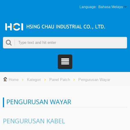
Bahasa Melayu
Home
Kategori
Panel Patch
Pengurusan Wayar
PENGURUSAN WAYAR
PENGURUSAN KABEL