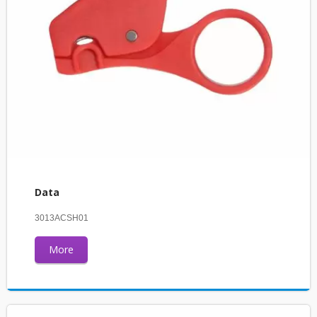
Data
3013ACSH01
More