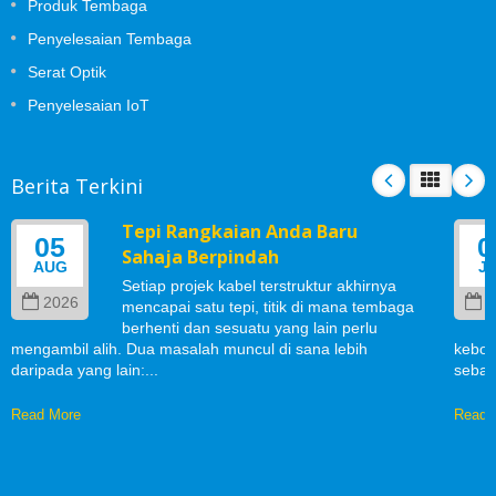
Produk Tembaga
Penyelesaian Tembaga
Serat Optik
Penyelesaian IoT
Berita Terkini
Tepi Rangkaian Anda Baru
05
0
Sahaja Berpindah
AUG
J
Setiap projek kabel terstruktur akhirnya
2026
2
mencapai satu tepi, titik di mana tembaga
berhenti dan sesuatu yang lain perlu
mengambil alih. Dua masalah muncul di sana lebih
kebol
daripada yang lain:...
sebab
Read More
Read 