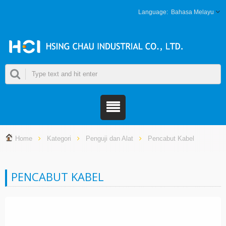
Bahasa Melayu
Home
Kategori
Penguji dan Alat
Pencabut Kabel
PENCABUT KABEL