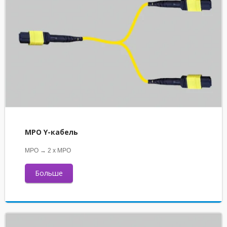
MPO Y-кабель
MPO → 2 x MPO
Больше