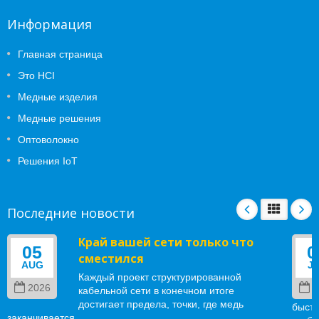
Информация
Главная страница
Это HCI
Медные изделия
Медные решения
Оптоволокно
Решения IoT
Последние новости
Край вашей сети только что
05
0
сместился
AUG
J
Каждый проект структурированной
2026
2
кабельной сети в конечном итоге
достигает предела, точки, где медь
быстр
заканчивается...