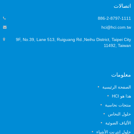
تصالات
886-2-8797-111
hci@hci.com.t
9F, No.39, Lane 513, Ruiguang Rd.,Neihu District, Taipei Cit
11492, Taiwa
علومات
لصفحة الرئيسية
ا هو HCI
نتجات نحاسية
لول النحاس
لألياف الضوئية
لول إنترنت الأشياء