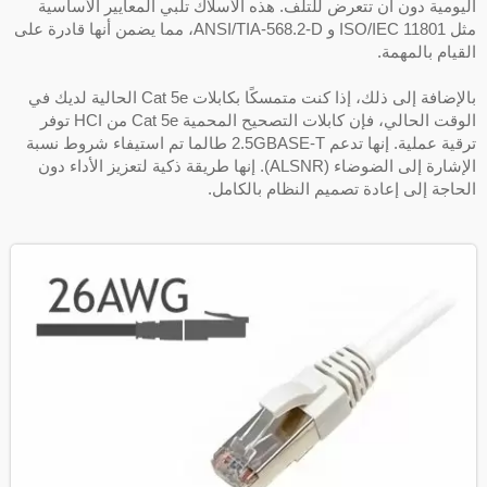
ليومية دون أن تتعرض للتلف. هذه الأسلاك تلبي المعايير الأساسية
مثل ISO/IEC 11801 و ANSI/TIA-568.2-D، مما يضمن أنها قادرة على
لقيام بالمهمة.
بالإضافة إلى ذلك، إذا كنت متمسكًا بكابلات Cat 5e الحالية لديك في
الوقت الحالي، فإن كابلات التصحيح المحمية Cat 5e من HCI توفر
ترقية عملية. إنها تدعم 2.5GBASE-T طالما تم استيفاء شروط نسبة
الإشارة إلى الضوضاء (ALSNR). إنها طريقة ذكية لتعزيز الأداء دون
لحاجة إلى إعادة تصميم النظام بالكامل.