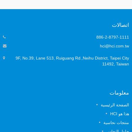
تصالات
886-2-8797-111
hci@hci.com.t
9F, No.39, Lane 513, Ruiguang Rd.,Neihu District, Taipei Cit
11492, Taiwa
علومات
لصفحة الرئيسية
ا هو HCI
نتجات نحاسية
لول النحاس