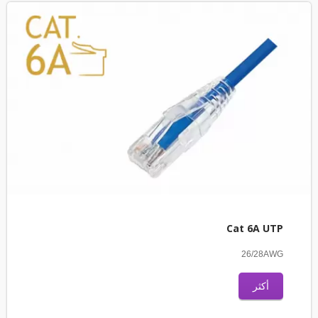
Cat 6A UTP
26/28AWG
أكثر