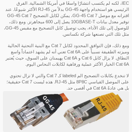
IEC، لكنه لم يكتسب انتشارًا واسعًا في أمريكا الشمالية. الفرق
الرئيسي هو استخدام واجهة GG-45 بدلاً من RJ-45 الأكثر شيوعًا. عند
اقترانه مع موصل GG-45 Cat 7، يمكن لكابل التصحيح GG-45 Cat 7
توفير معدل بيانات 10GBASE-T يصل إلى 600 ميجاهرتز. ومع ذلك،
للوصول إلى تلك الأداء، يجب توصيل كابل التصحيح مع مقبس GG-45،
ثل تلك التي تصنعها شركة نكسانس.
ومع ذلك، فإن التوافق المحدود لكابل Cat 7 مع البنية التحتية الحالية
وميزته الطفيفة نسبياً على Cat 6A تعني أنه لم يشهد اعتماداً واسع
النطاق. لا يزال كابل Cat 6 و Cat 6A يهيمنان على السوق، حيث يُعتبر
الخيار الأكثر عملية ورفاهية لكابلات النحاس اليوم.
لا تنخدع بكابلات التصحيح الم labeled كـ Cat 7 والتي لا تزال تحتوي
على الموصل القياسي 8P8C مثل RJ-45. هذه ليست Cat 7 حقيقية؛
 هي عادةً Cat 6A في أقصى حد.