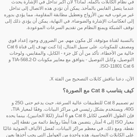
ي نظام الكابلات بأكمله. لماذا؟ لأن أكبر تداخل في الإشارة يحدث
ندما يتصل القابس بالمأخذ. يمكن أن تؤدي هذه الاتصال إلى تداخل
ير مرغوب فيه بين الأزواج وتعطيل مطابقة المقاومة، مما يؤدي بدوره
لى انعكاسات الإشارة والضوضاء. في النهاية، يمكن أن يؤدي ذلك إلى
وقف الشبكة ويمنع النظام من تقديم السرعات الموعودة.
النسبة لقناة موثوقة، كل مكون مهم. من الضروري وجود إعداد قوي
ومصنف للمكونات. على سبيل المثال، إذا كنت تهدف إلى قناة Cat 6
الية من الأخطاء، تأكد من أن كل جزء - الكابل، والمقابس، ولوحات
التوصيل، وكابل التوصيل - يتوافق مع معايير مكونات TIA-568.2-D و
ISO-11801 Cat 6
لآن، دعنا نناقش كابلات التصحيح من الفئة X.
ف يتناسب Cat 8 مع الصورة؟
تم تصميم Cat 8 للتطبيقات عالية السرعة، حيث يدعم حتى 25G و
40G، ويستخدم بشكل رئيسي في مراكز البيانات. وفقًا لمعيار TIA،
فإن الطول الأقصى لكابل Cat 8 هو 6 أمتار (لكلا الجانبين)، بينما يحده
معيار ISO إلى 4 أمتار. يتضمن هذا أيضًا روابط دائمة من نقطة إلى
قطة. ومع ذلك، في معظم مراكز البيانات، تُفضل الألياف الضوئية غالبًا
لى الكابلات النحاسية. هذه واحدة من العوامل التي يجب أخذها بعين