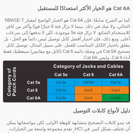
Ca هو الخيار الأكثر استعدادًا للمستقبل
كما تم الشرح سابقًا، فإن Cat 6A هو الخيار الواضح لمعيار NBASE-T
الحالي، ولا شك في ذلك. بينما لا تزال فئة 6 خيارًا قويًا وأكثر من كافٍ
للاستخدام الشائع، لا تزال فئة 5e موجودة، لكن لا تدفعها إلى سرعات
على. ومع ذلك، فإن اختيار أفضل كابل توصيل ليس دائماً هو الحل - بل
تعلق باختيار الكابل المناسب للعمل. على سبيل المثال، توصيل كابل
تصحيح Cat 6A في وصلة دائمة Cat 6 (كابل مع مقابس) سيعطيك فقط
Cat 6، وليس Cat 6A.
ليل لأنواع كابلات التوصيل
د تبدو كابلات التصحيح متشابهة للوهلة الأولى، لكن مواصفاتها يمكن
أن تختلف بشكل كبير. في HCI، نقدم مجموعة واسعة من الخيارات،