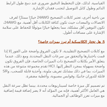
لقياسية. لذلك، فإن التخطيط الدقيق ضروري عند دمج طول الرابط
لدائم وطول كابل التوصيل لتجنب فقدان الإشارة.
من ناحية أخرى، تعتبر كابلات التصحيح 24AWG خيارًا ممتازًا لغرف
الاتصالات والمعدات حيث تكون كثافة الكابلات أقل أهمية. مع 24AWG،
كون التوهين أقل مشكلة، مما يجعلها خيارًا موثوقًا للحفاظ على سلامة
لإشارة على مسافات أطول.
برز بميزات خاصة؟
ع كابلات التصحيح التقليدية، لا تكون الفروق واضحة على الفور إلا إذا
مت باختبارها والتحقق من سرعات النقل المحددة. ومع ذلك، عندما
تعلق الأمر بكابلات التصحيح ذات الميزات الخاصة، فإن الفروق تكون
واضحة بسهولة بمجرد النظر إليها. HCI تقدم مجموعة متنوعة من هذه
الميزات، بما في ذلك مشابك تعريف ملونة، وأحذية قابلة للسحب، وSR
ابلة للدوران جانبيًا، وقوابس مصبوبة، وأغطية مضفرة.
م تصميم كل ميزة خاصة لسيناريوهات محددة. بينما تظل سرعة النقل
ي العامل الأكثر أهمية، فإنه من المؤكد أنه لا يضر إضافة قيمة إضافية
ع ميزات تعزز الوظائف أو الجمالية.