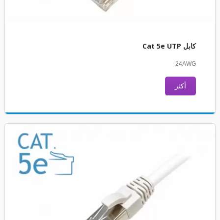
كابل Cat 5e UTP
24AWG
أكثر