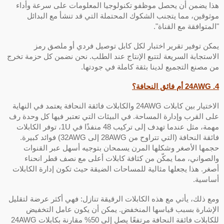
ذا يضمن أن يحصل موظفو تكنولوجيا المعلومات على سرعة وأداء
وثوقين، مما يتجنب الشكوك المحتملة التي قد تنشأ مع البدائل
المتوافقة مع القناة".
مكن توفير تقرير اختبار لكل كابل توصيل فردي أو ملصق رمز
لاستجابة السريعة لتتبع الإنتاج عند الطلب. نحن نضمن كل حزمة تخرج
ن مصنع التجميع لدينا بثقة كاملة في جودتها.
 النحافة؟
الاختيار بين كابلات 24AWG والكابلات فائقة النحافة يعتمد في النهاية
لى القرب وإدارة المساحة. في البيئات التي تعتبر فيها كل وحدة رف
مهمة، مثل عندما تهدف إلى تركيب 48 منفذًا في 1U، توفر الكابلات
فائقة النحافة (التي تتراوح من 28AWG إلى 32AWG) فوائد كبيرة.
جمها الأصغر وشكلها المرن يسمحان بتوجيه أسهل عبر القنوات
الصواني، مما يمكّن من كثافة كابلات أعلى مع نصف قطر انحناء
صغر. هذا يجعلها مثالية للمساحات الضيقة حيث تكون إدارة الكابلات
ساسية.
مع ذلك، يأتي مع هذه الكابلات الرقيقة تنازل: فهي أكثر عرضة لتقليل
لإشارة بسبب قياسها المنخفض. يمكن أن يكون عامل التخفيض
للكابلات فائقة النحافة مرتفعًا يصل إلى 50% مقارنة بكابلات 24AWG