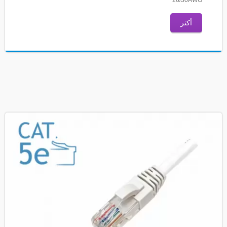
26/30AWG
أكثر