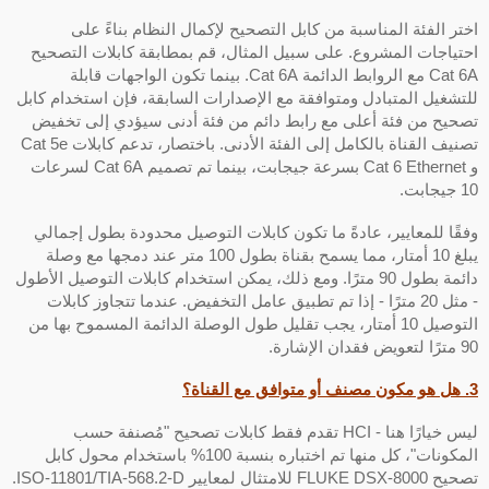
ختر الفئة المناسبة من كابل التصحيح لإكمال النظام بناءً على
حتياجات المشروع. على سبيل المثال، قم بمطابقة كابلات التصحيح
Cat 6A مع الروابط الدائمة Cat 6A. بينما تكون الواجهات قابلة
لتشغيل المتبادل ومتوافقة مع الإصدارات السابقة، فإن استخدام كابل
صحيح من فئة أعلى مع رابط دائم من فئة أدنى سيؤدي إلى تخفيض
تصنيف القناة بالكامل إلى الفئة الأدنى. باختصار، تدعم كابلات Cat 5e
و Cat 6 Ethernet بسرعة جيجابت، بينما تم تصميم Cat 6A لسرعات
يجابت.
فقًا للمعايير، عادةً ما تكون كابلات التوصيل محدودة بطول إجمالي
يبلغ 10 أمتار، مما يسمح بقناة بطول 100 متر عند دمجها مع وصلة
دائمة بطول 90 مترًا. ومع ذلك، يمكن استخدام كابلات التوصيل الأطول
- مثل 20 مترًا - إذا تم تطبيق عامل التخفيض. عندما تتجاوز كابلات
التوصيل 10 أمتار، يجب تقليل طول الوصلة الدائمة المسموح بها من
تعويض فقدان الإشارة.
افق مع القناة؟
ليس خيارًا هنا - HCI تقدم فقط كابلات تصحيح "مُصنفة حسب
المكونات"، كل منها تم اختباره بنسبة 100% باستخدام محول كابل
تصحيح FLUKE DSX-8000 للامتثال لمعايير ISO-11801/TIA-568.2-D.