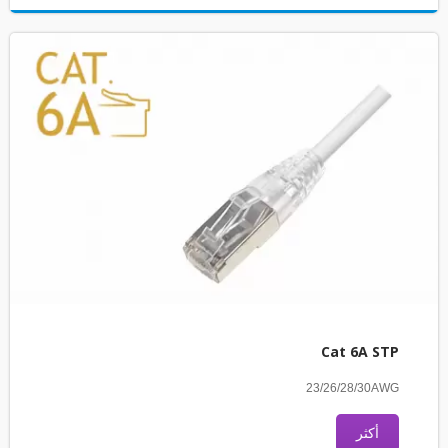
Cat 6A STP
23/26/28/30AWG
أكثر