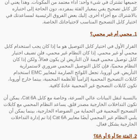
ميعها تشترك في شيء واحد: أداء معتمد من المكونات. وهذا يعني أن
ل كابل تصحيح يفي بمعيار الفئة بمفرده، دون الحاجة إلى اختباره
الاشتراك مع أجزاء أخرى. إليك بعض الفروق الرئيسية لمساعدتك في
ختيار كابل التصحيح المناسب لاحتياجاتك الخاصة.
ر محمي؟
لقرار الأول في اختيار كابل التوصيل هو ما إذا كان يجب استخدام كابل
حمي أو غير محمي. إذا كان النظام غير محمي، فلن تضيف اختيار
ابل توصيل محمي قيمة لأن التأريض لن يكون فعالاً. ولكن إذا كان
لنظام محميًا، فإن كابل التوصيل المحمي ضروري لاستمرارية
التأريض. في أوروبا، تجعل اللوائح الصارمة لمعايير EMC استخدام
ابلات التصحيح المحمية إلزامياً للأنظمة المحمية، بينما خارج أوروبا،
كون كابلات التصحيح غير المحمية عادةً كافية.
بالنسبة لنقل البيانات عالي السرعة، وخاصة مع كابل Cat 6A، يمكن أن
كون التداخلات الخارجية مصدر قلق. يساعد النظام المحمي مع كابلات
لتصحيح المحمية في الحماية من الضوضاء الخارجية، بينما يمكن أن
يلبي النظام غير المحمي أيضًا معايير Cat 6A إذا تم إدارة التداخلات
لخارجية بشكل فعال.
6 أو 6A؟